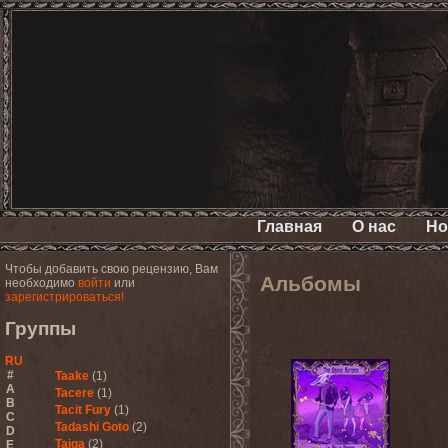
Главная
О нас
Но
Чтобы добавить свою рецензию, Вам
Альбомы
необходимо
войти
или
зарегистрироваться!
Группы
RU
#
Taake
(1)
A
Tacere
(1)
B
Tacit Fury
(1)
C
Tadashi Goto
(2)
D
Taiga
(2)
E