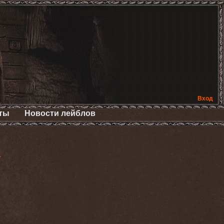
Вход
ты
Новости лейблов
>