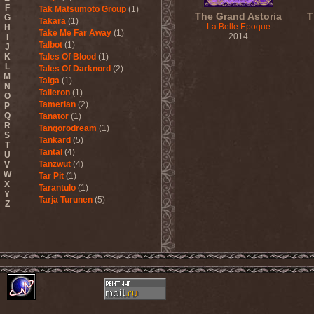
F
Tak Matsumoto Group
(1)
The Grand Astoria
T
G
Takara
(1)
La Belle Epoque
H
Take Me Far Away
(1)
2014
I
Talbot
(1)
J
K
Tales Of Blood
(1)
L
Tales Of Darknord
(2)
M
Talga
(1)
N
Talleron
(1)
O
Tamerlan
(2)
P
Q
Tanator
(1)
R
Tangorodream
(1)
S
Tankard
(5)
T
Tantal
(4)
U
Tanzwut
(4)
V
W
Tar Pit
(1)
X
Tarantulo
(1)
Y
Tarja Turunen
(5)
Z
Tarja Turunen & Harus
(1)
Tarja Turunen & Mike
Terrana
(1)
Tarot
(1)
Tartharia
(4)
Tasters
(1)
Tears Of Heaven
(1)
Tears Of Mankind
(1)
Tectum
(1)