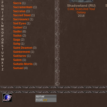
F
Sacra
(1)
Shadowland (RU)
G
Sacramentum
(1)
Cold, Scars And Your
H
Sacratus
(1)
Galaxy
I
Sacred Steel
(1)
2018
J
K
Sacrosanct
(1)
L
Sad Eyes
(1)
M
Sadael
(1)
N
Sadist
(6)
O
Sadus
(2)
P
Q
Saga
(2)
R
Sahg
(1)
S
Saint Deamon
(3)
T
Saintorment
(1)
U
Sakharov
(1)
V
W
Salem
(1)
X
Saltatio Mortis
(3)
Y
Samael
(4)
Z
Sammy Hagar
(1)
Sanctorium
(2)
Sand Aura
(1)
Sandarmoh
(1)
Sangara
(1)
Santa Cruz
(1)
Sarah Where Is My Tea
(1)
Sarcazm
(1)
Sarcolytic
(1)