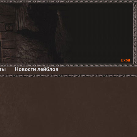
Вход
ты
Новости лейблов
>