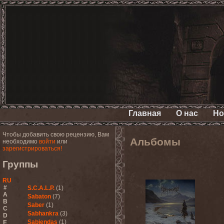
Главная
О нас
Но
Чтобы добавить свою рецензию, Вам
Альбомы
необходимо
войти
или
зарегистрироваться!
Группы
RU
#
S.C.A.L.P.
(1)
A
Sabaton
(7)
B
Saber
(1)
C
Sabhankra
(3)
D
Sabiendas
(1)
E