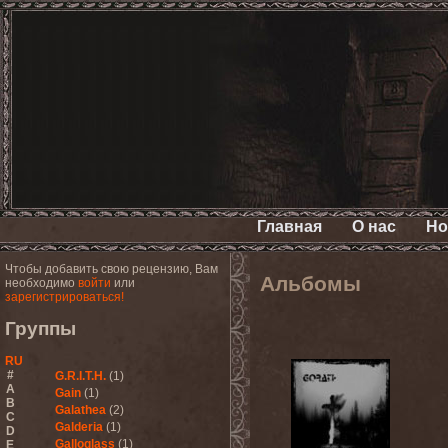
Главная
О нас
Но
Чтобы добавить свою рецензию, Вам
Альбомы
необходимо
войти
или
зарегистрироваться!
Группы
RU
#
G.R.I.T.H.
(1)
A
Gain
(1)
B
Galathea
(2)
C
Galderia
(1)
D
Galloglass
(1)
E