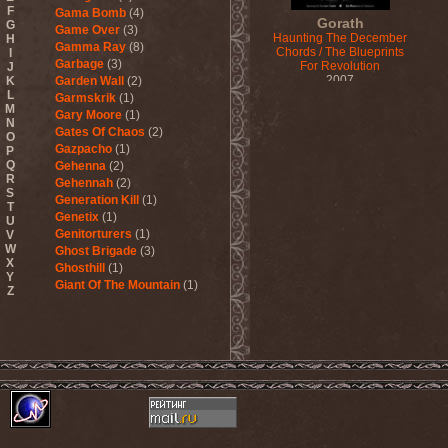
F
Gama Bomb
(4)
Gorath
G
Game Over
(3)
Haunting The December
H
Gamma Ray
(8)
Chords / The Blueprints
I
Garbage
(3)
For Revolution
J
2007
K
Garden Wall
(2)
L
Garmskrik
(1)
M
Gary Moore
(1)
N
Gates Of Chaos
(2)
O
Gazpacho
(1)
P
Q
Gehenna
(2)
R
Gehennah
(2)
S
Generation Kill
(1)
T
Genetix
(1)
U
Genitorturers
(1)
V
W
Ghost Brigade
(3)
X
Ghosthill
(1)
Y
Giant Of The Mountain
(1)
Z
Gizmodrome
(1)
Gjallarhorn
(1)
Gjeldrune
(3)
Glass Reason
(1)
Glenn Hughes
(2)
Glittertind
(2)
Gloryhammer
(1)
Glowsun
(1)
Glyder
(1)