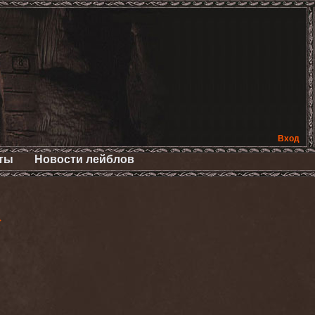
Вход
ты
Новости лейблов
>