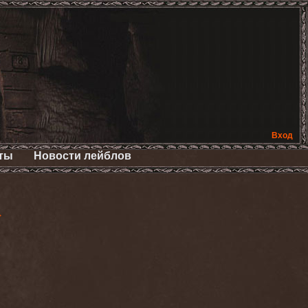
Вход
ты
Новости лейблов
>