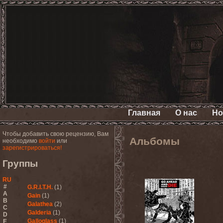
Главная
О нас
Но
Чтобы добавить свою рецензию, Вам
Альбомы
необходимо
войти
или
зарегистрироваться!
Группы
RU
#
G.R.I.T.H.
(1)
A
Gain
(1)
B
Galathea
(2)
C
Galderia
(1)
D
Galloglass
(1)
E