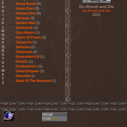
F
Gama Bomb
(4)
Go Ahead and Die
G
Game Over
(3)
Go Ahead and Die
H
Gamma Ray
(8)
2021
I
Garbage
(3)
J
K
Garden Wall
(2)
L
Garmskrik
(1)
M
Gary Moore
(1)
N
Gates Of Chaos
(2)
O
Gazpacho
(1)
P
Q
Gehenna
(2)
R
Gehennah
(2)
S
Generation Kill
(1)
T
Genetix
(1)
U
Genitorturers
(1)
V
W
Ghost Brigade
(3)
X
Ghosthill
(1)
Y
Giant Of The Mountain
(1)
Z
Gizmodrome
(1)
Gjallarhorn
(1)
Gjeldrune
(3)
Glass Reason
(1)
Glenn Hughes
(2)
Glittertind
(2)
Gloryhammer
(1)
Glowsun
(1)
Glyder
(1)