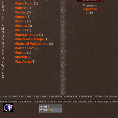
F
Марко Поло
(1)
Миссия
G
Мартин
(1)
Королева
H
Мастер
(3)
2016
I
Мафия
(4)
J
K
Метель
(1)
L
Мещера
(3)
M
Миссия
(1)
N
Мнимые Числа
(1)
O
Мои Ракеты Вверх
(1)
P
Q
Молотый Риббентроп
(2)
R
Монсальват
(2)
S
Морена
(1)
T
Мрамор
(2)
U
Мыс Луны
(1)
V
W
X
Y
Z