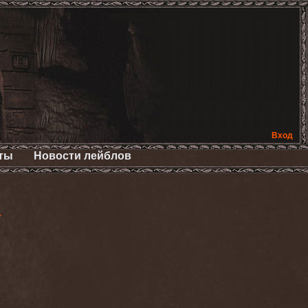
Вход
ты
Новости лейблов
>