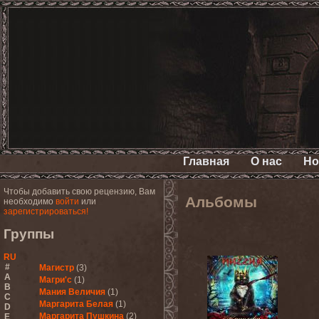
Главная
О нас
Но
Чтобы добавить свою рецензию, Вам
Альбомы
необходимо
войти
или
зарегистрироваться!
Группы
RU
#
Магистр
(3)
A
Магри'с
(1)
B
Мания Величия
(1)
C
Маргарита Белая
(1)
D
Маргарита Пушкина
(2)
E