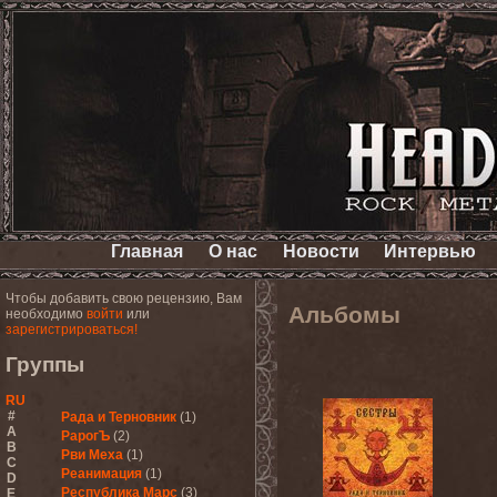
Главная
О нас
Новости
Интервью
Чтобы добавить свою рецензию, Вам
Альбомы
необходимо
войти
или
зарегистрироваться!
Группы
RU
#
Рада и Терновник
(1)
A
РарогЪ
(2)
B
Рви Меха
(1)
C
Реанимация
(1)
D
Республика Марс
(3)
E