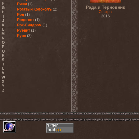
F
Риши
(1)
Рада и Терновник
G
Рогатый Колоколъ
(2)
Сестры
H
Род
(1)
2016
I
Родогост
(1)
J
K
Рок-Синдром
(1)
L
Руевит
(1)
M
Руян
(2)
N
O
P
Q
R
S
T
U
V
W
X
Y
Z