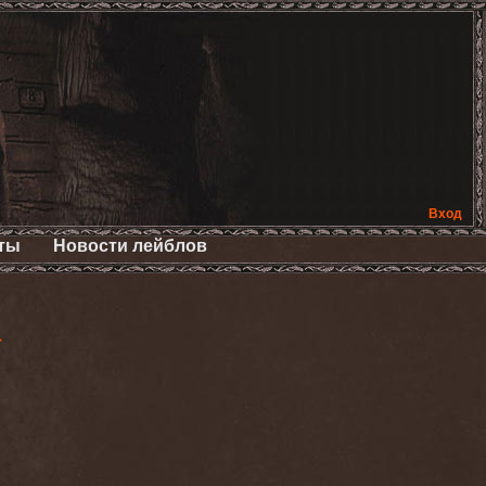
Вход
ты
Новости лейблов
>