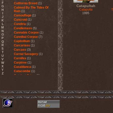
F
California Breed
(1)
Catapultah
G
Calmed By The Tides Of
Catapulta
T
H
Rain
(1)
1995
I
Camouflage
(1)
J
Cancroid
(1)
K
L
Candiria
(1)
M
Candlemass
(5)
N
Cannabis Corpse
(1)
O
Cannibal Corpse
(7)
P
Capitollium
(1)
Q
R
Carcariass
(1)
S
Carcass
(3)
T
Carnal Savagery
(1)
U
Carnifex
(1)
V
Carptree
(1)
W
X
Casablanca
(1)
Y
Catacombe
(1)
Z
Catalyst Crime
(1)
Catamenia
(2)
Catapultah
(2)
Catarsis Incarne
(1)
Catchers In The Rye
(1)
Catharsis
(7)
Catharsis vs Margenta
(1)
Cathedral
(1)
Cathouse
(1)