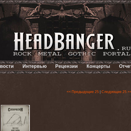
вости
Интервью
Рецензии
Концерты
Отче
<< Предыдущие 25
|
Следующие 25 >