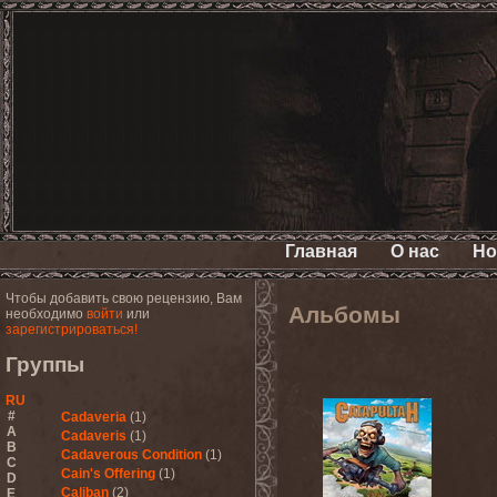
Главная
О нас
Но
Чтобы добавить свою рецензию, Вам
Альбомы
необходимо
войти
или
зарегистрироваться!
Группы
RU
#
Cadaveria
(1)
A
Cadaveris
(1)
B
Cadaverous Condition
(1)
C
Cain's Offering
(1)
D
Caliban
(2)
E