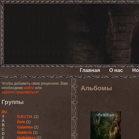
Главная
О нас
Но
Чтобы добавить свою рецензию, Вам
Альбомы
необходимо
войти
или
зарегистрироваться!
Группы
RU
#
G.R.I.T.H.
(1)
A
Gain
(1)
B
Galathea
(2)
C
Galderia
(1)
D
Galloglass
(1)
E