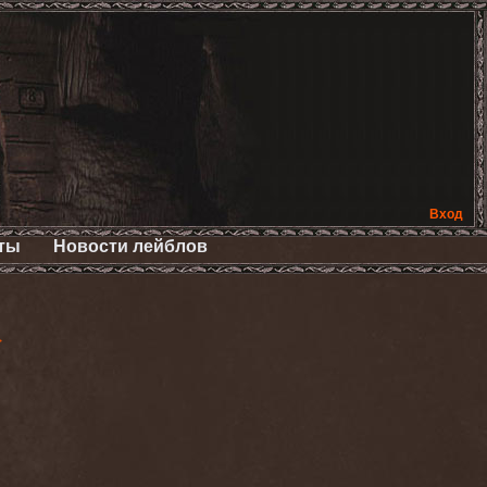
Вход
ты
Новости лейблов
>