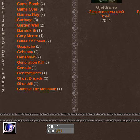
F
Gama Bomb
(4)
Gjeldrune
G
Game Over
(3)
Схоронили мы свой
В
H
Gamma Ray
(8)
край
I
Garbage
(3)
2014
J
K
Garden Wall
(2)
L
Garmskrik
(1)
M
Gary Moore
(1)
N
Gates Of Chaos
(2)
O
Gazpacho
(1)
P
Q
Gehenna
(2)
R
Gehennah
(2)
S
Generation Kill
(1)
T
Genetix
(1)
U
Genitorturers
(1)
V
W
Ghost Brigade
(3)
X
Ghosthill
(1)
Y
Giant Of The Mountain
(1)
Z
Gizmodrome
(1)
Gjallarhorn
(1)
Gjeldrune
(3)
Glass Reason
(1)
Glenn Hughes
(2)
Glittertind
(2)
Gloryhammer
(1)
Glowsun
(1)
Glyder
(1)