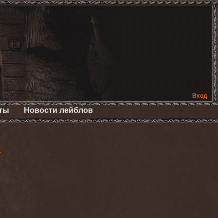
Вход
ты
Новости лейблов
>