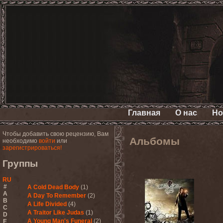
Главная
О нас
Но
Чтобы добавить свою рецензию, Вам
Альбомы
необходимо
войти
или
зарегистрироваться!
Группы
RU
#
A Cold Dead Body
(1)
A
A Day To Remember
(2)
B
A Life Divided
(4)
C
A Traitor Like Judas
(1)
D
A Young Man's Funeral
(2)
E