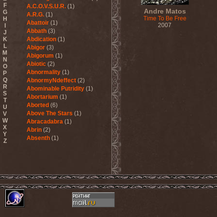
F
A.C.O.V.S.U.R.
(1)
Andre Matos
G
A.R.G.
(1)
Time To Be Free
H
Abattoir
(1)
2007
I
Abbath
(3)
J
K
Abdication
(1)
L
Abigor
(3)
M
Abigorum
(1)
N
Abiotic
(2)
O
Abnormality
(1)
P
Q
AbnormyNdeffect
(2)
R
Abominable Putridity
(1)
S
Abortarium
(1)
T
Aborted
(6)
U
Above The Stars
(1)
V
W
Abracadabra
(1)
X
Abrin
(2)
Y
Absenth
(1)
Z
Abstract Spirit
(2)
Abysmal Growls Of Despair
(3)
Abyss
(1)
Abysskvlt
(2)
Abyssphere
(1)
AC/DC
(10)
Acatonia
(2)
Accept
(10)