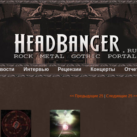
вости
Интервью
Рецензии
Концерты
Отче
<< Предыдущие 25
|
Следующие 25 >