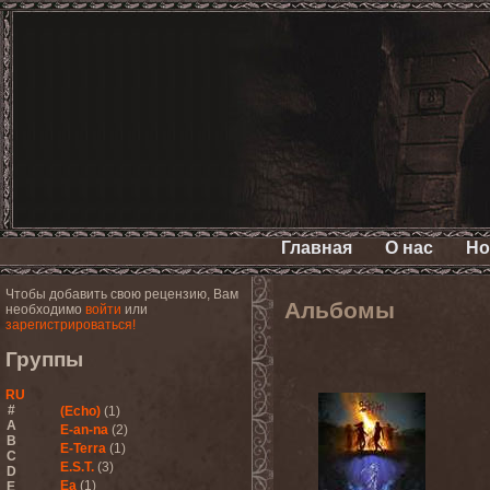
Главная
О нас
Но
Чтобы добавить свою рецензию, Вам
Альбомы
необходимо
войти
или
зарегистрироваться!
Группы
RU
#
(Echo)
(1)
A
E-an-na
(2)
B
E-Terra
(1)
C
E.S.T.
(3)
D
Ea
(1)
E