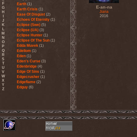
F
Earth
(1)
E-an-na
G
Earth Crisis
(1)
Jiana
H
Ease Of Disgust
(2)
2016
I
Echoes Of Eternity
(1)
J
K
Eclipse (Swe)
(5)
L
Eclipse (UA)
(3)
M
Eclipse Hunter
(1)
N
Eclipse Of The Sun
(1)
O
Edda Muvek
(1)
P
Q
Edellom
(1)
R
Eden
(1)
S
Eden's Curse
(3)
T
Edenbridge
(4)
U
Edge Of Sins
(1)
V
W
Edgecrusher
(1)
X
Edgeflame
(2)
Y
Edguy
(6)
Z
Edu Falaschi
(1)
Educated Scum
(3)
Edvian
(1)
Efterklang
(1)
Einherjer
(3)
Einsturzende Neubauten
(1)
Eisbrecher
(3)
Eisregen
(2)
Ektomorf
(5)