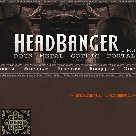
вости
Интервью
Рецензии
Концерты
Отче
<< Предыдущие 25
|
Следующие 25 >