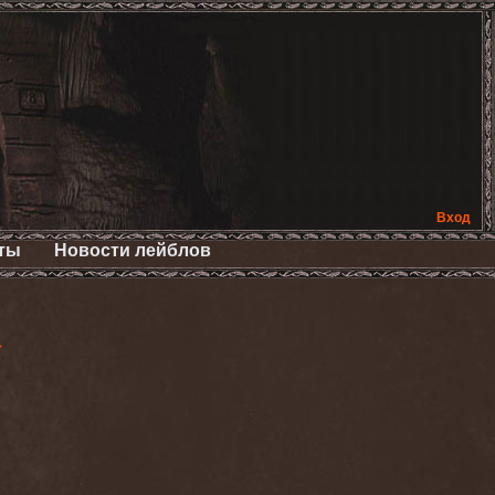
Вход
ты
Новости лейблов
>