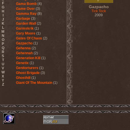
F
Gama Bomb
(4)
Gazpacho
G
Game Over
(3)
Tick Tock
H
Gamma Ray
(8)
2009
I
Garbage
(3)
J
K
Garden Wall
(2)
L
Garmskrik
(1)
M
Gary Moore
(1)
N
Gates Of Chaos
(2)
O
Gazpacho
(1)
P
Q
Gehenna
(2)
R
Gehennah
(2)
S
Generation Kill
(1)
T
Genetix
(1)
U
Genitorturers
(1)
V
W
Ghost Brigade
(3)
X
Ghosthill
(1)
Y
Giant Of The Mountain
(1)
Z
Gizmodrome
(1)
Gjallarhorn
(1)
Gjeldrune
(3)
Glass Reason
(1)
Glenn Hughes
(2)
Glittertind
(2)
Gloryhammer
(1)
Glowsun
(1)
Glyder
(1)