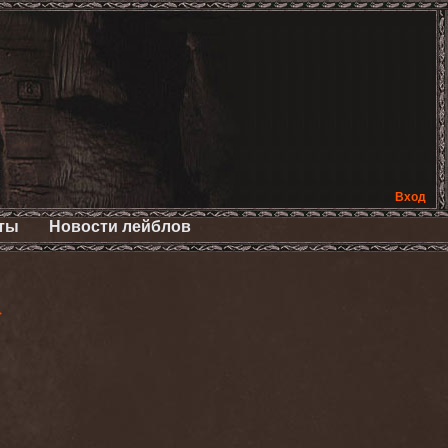
Вход
ты
Новости лейблов
>