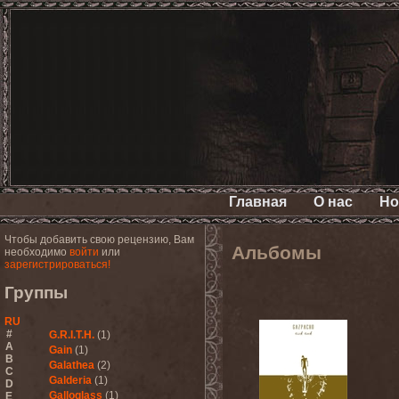
Главная
О нас
Но
Чтобы добавить свою рецензию, Вам
Альбомы
необходимо
войти
или
зарегистрироваться!
Группы
RU
#
G.R.I.T.H.
(1)
A
Gain
(1)
B
Galathea
(2)
C
Galderia
(1)
D
Galloglass
(1)
E