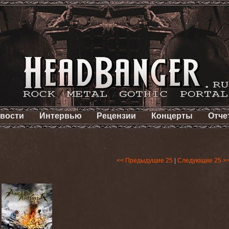
вости
Интервью
Рецензии
Концерты
Отче
<< Предыдущие 25
|
Следующие 25 >