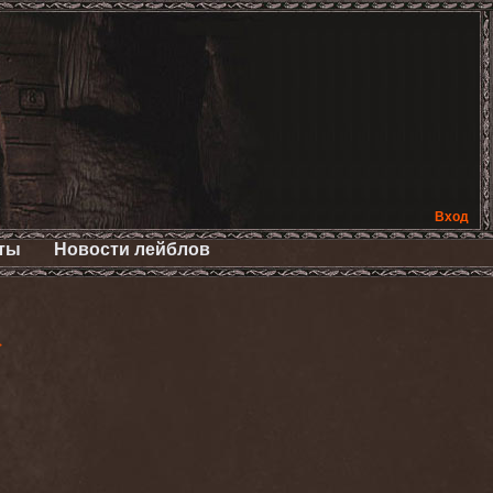
Вход
ты
Новости лейблов
>