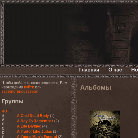
Главная
О нас
Но
Чтобы добавить свою рецензию, Вам
Альбомы
необходимо
войти
или
зарегистрироваться!
Группы
RU
#
A Cold Dead Body
(1)
A
A Day To Remember
(2)
B
A Life Divided
(4)
C
A Traitor Like Judas
(1)
D
A Young Man's Funeral
(2)
E