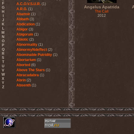
F
A.C.O.V.S.U.R.
(1)
Angelus Apatrida
G
A.R.G.
(1)
The Call
H
Abattoir
(1)
2012
I
Abbath
(3)
J
K
Abdication
(1)
L
Abigor
(3)
M
Abigorum
(1)
N
Abiotic
(2)
O
Abnormality
(1)
P
Q
AbnormyNdeffect
(2)
R
Abominable Putridity
(1)
S
Abortarium
(1)
T
Aborted
(6)
U
Above The Stars
(1)
V
W
Abracadabra
(1)
X
Abrin
(2)
Y
Absenth
(1)
Z
Abstract Spirit
(2)
Abysmal Growls Of Despair
(3)
Abyss
(1)
Abysskvlt
(2)
Abyssphere
(1)
AC/DC
(10)
Acatonia
(2)
Accept
(10)