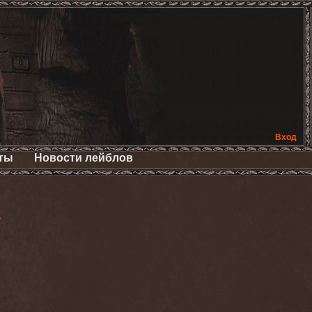
Вход
ты
Новости лейблов
>