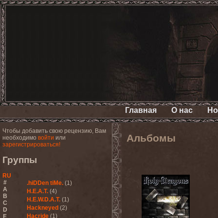
Главная
О нас
Но
Чтобы добавить свою рецензию, Вам
Альбомы
необходимо
войти
или
зарегистрироваться!
Группы
RU
#
.hiDDen tiMe.
(1)
A
H.E.A.T.
(4)
B
H.E.W.D.A.T.
(1)
C
Hackneyed
(2)
D
Hacride
(1)
E