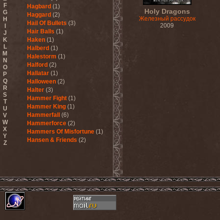
F
Hagbard
(1)
Holy Dragons
G
Haggard
(2)
Железный рассудок
H
Hail Of Bullets
(3)
2009
I
Hair Balls
(1)
J
K
Haken
(1)
L
Halberd
(1)
M
Halestorm
(1)
N
Halford
(2)
O
Hallatar
(1)
P
Q
Halloween
(2)
R
Halter
(3)
S
Hammer Fight
(1)
T
Hammer King
(1)
U
Hammerfall
(6)
V
W
Hammerforce
(2)
X
Hammers Of Misfortune
(1)
Y
Hansen & Friends
(2)
Z
Hardballs
(1)
Hardcore Superstar
(3)
Harem Scarem
(1)
Harkane
(1)
Harlott
(1)
Harmony Breaks
(1)
Harmony In Grotesque
(1)
Haspyd
(1)
Hasse Froberg & Musical