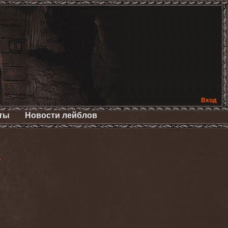
Вход
ты
Новости лейблов
>