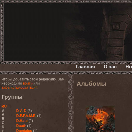
Главная
О нас
Но
Чтобы добавить свою рецензию, Вам
Альбомы
необходимо
войти
или
зарегистрироваться!
Группы
RU
#
D-A-D
(3)
A
D.E.F.A.M.E.
(1)
B
D.Hate
(1)
C
Daath
(1)
D
Daedalus
(1)
E