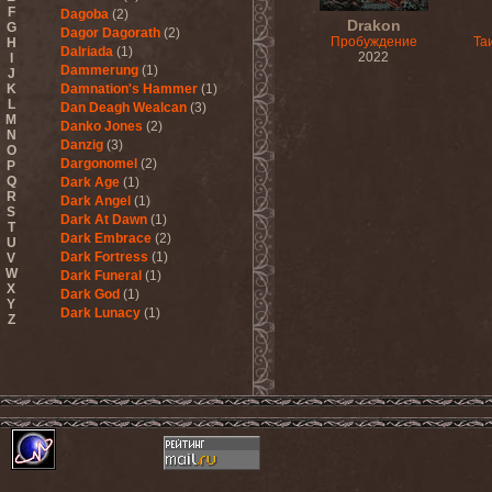
F
Dagoba
(2)
Drakon
G
Dagor Dagorath
(2)
Пробуждение
Та
H
Dalriada
(1)
2022
I
Dammerung
(1)
J
K
Damnation's Hammer
(1)
L
Dan Deagh Wealcan
(3)
M
Danko Jones
(2)
N
Danzig
(3)
O
Dargonomel
(2)
P
Q
Dark Age
(1)
R
Dark Angel
(1)
S
Dark At Dawn
(1)
T
Dark Embrace
(2)
U
Dark Fortress
(1)
V
W
Dark Funeral
(1)
X
Dark God
(1)
Y
Dark Lunacy
(1)
Z
Dark Millennium
(3)
Dark Moor
(4)
Dark Secret Love
(1)
Dark The Suns
(1)
Dark Tranquillity
(2)
Dark Vision
(1)
Darkane
(2)
Darker Half
(1)
Darkmoon Warrior
(1)