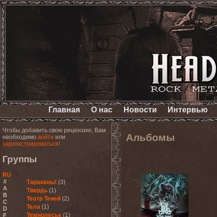
Главная
О нас
Новости
Интервью
Чтобы добавить свою рецензию, Вам
Альбомы
необходимо
войти
или
зарегистрироваться!
Группы
RU
#
Тараканы!
(3)
A
Твердь
(1)
B
Театр Теней
(2)
C
Тела
(1)
D
Темнолесье
(1)
E