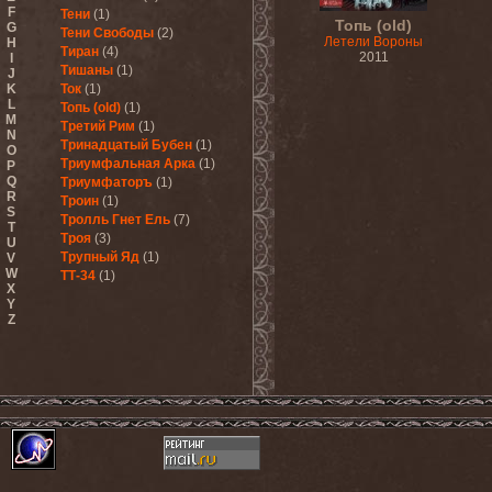
F
Тени
(1)
Топь (old)
G
Тени Свободы
(2)
Летели Вороны
H
Тиран
(4)
2011
I
Тишаны
(1)
J
K
Ток
(1)
L
Топь (old)
(1)
M
Третий Рим
(1)
N
Тринадцатый Бубен
(1)
O
Триумфальная Арка
(1)
P
Q
Триумфаторъ
(1)
R
Троин
(1)
S
Тролль Гнет Ель
(7)
T
Троя
(3)
U
Трупный Яд
(1)
V
W
ТТ-34
(1)
X
Y
Z