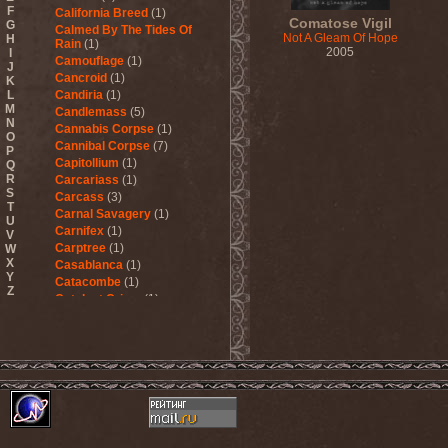
F
California Breed
(1)
Comatose Vigil
G
Calmed By The Tides Of
Not A Gleam Of Hope
H
Rain
(1)
2005
I
Camouflage
(1)
J
Cancroid
(1)
K
L
Candiria
(1)
M
Candlemass
(5)
N
Cannabis Corpse
(1)
O
Cannibal Corpse
(7)
P
Capitollium
(1)
Q
R
Carcariass
(1)
S
Carcass
(3)
T
Carnal Savagery
(1)
U
Carnifex
(1)
V
Carptree
(1)
W
X
Casablanca
(1)
Y
Catacombe
(1)
Z
Catalyst Crime
(1)
Catamenia
(2)
Catapultah
(2)
Catarsis Incarne
(1)
Catchers In The Rye
(1)
Catharsis
(7)
Catharsis vs Margenta
(1)
Cathedral
(1)
Cathouse
(1)