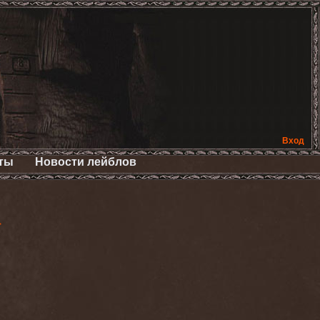
Вход
ты
Новости лейблов
>