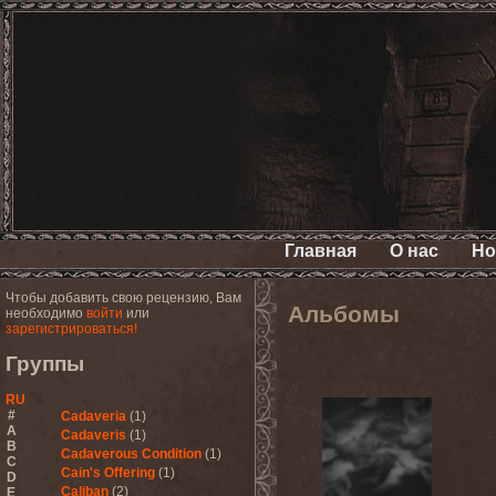
Главная
О нас
Но
Чтобы добавить свою рецензию, Вам
Альбомы
необходимо
войти
или
зарегистрироваться!
Группы
RU
#
Cadaveria
(1)
A
Cadaveris
(1)
B
Cadaverous Condition
(1)
C
Cain's Offering
(1)
D
Caliban
(2)
E