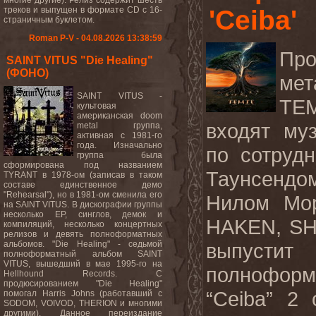
многие другие). Релиз содержит шесть
треков и выпущен в формате CD с 16-
'Ceiba'
страничным буклетом.
Roman P-V - 04.08.2026 13:38:59
Про
SAINT VITUS "Die Healing"
(ФОНО)
мет
SAINT VITUS -
TE
культовая
американская doom
входят му
metal группа,
активная с 1981-го
года. Изначально
по сотруд
группа была
сформирована под названием
Таунсендом
TYRANT в 1978-ом (записав в таком
составе единственное демо
"Rehearsal"), но в 1981-ом сменила его
Нилом Мор
на SAINT VITUS. В дискографии группы
несколько EP, синглов, демок и
HAKEN, SH
компиляций, несколько концертных
релизов и девять полноформатных
альбомов. "Die Healing" - седьмой
выпус
полноформатный альбом SAINT
VITUS, вышедший в мае 1995-го на
полнофо
Hellhound Records. С
продюсированием "Die Healing"
“Ceiba” 2
помогал Harris Johns (работавший с
SODOM, VOIVOD, THERION и многими
другими). Данное переиздание