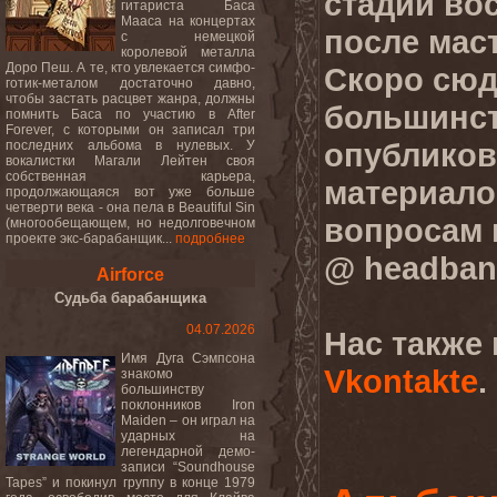
стадии во
гитариста Баса
Мааса на концертах
после мас
c немецкой
королевой металла
Доро Пеш. А те, кто увлекается симфо-
Скоро сюд
готик-металом достаточно давно,
чтобы застать расцвет жанра, должны
большинс
помнить Баса по участию в After
Forever, с которыми он записал три
опубликов
последних альбома в нулевых. У
вокалистки Магали Лейтен своя
собственная карьера,
материало
продолжающаяся вот уже больше
четверти века - она пела в Beautiful Sin
вопросам 
(многообещающем, но недолговечном
проекте экс-барабанщик...
подробнее
@ headban
Airforce
Судьба барабанщика
04.07.2026
Нас также
Имя Дуга Сэмпсона
Vkontakte
.
знакомо
большинству
поклонников Iron
Maiden – он играл на
ударных на
легендарной демо-
записи “Soundhouse
Tapes” и покинул группу в конце 1979