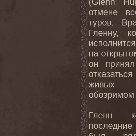
(Glenn Hu
отмене вс
туров. Вр
Гленну, к
исполнитс
на открыто
он принял
отказатьс
живых 
обозримом
Гленн ко
последние
был ря