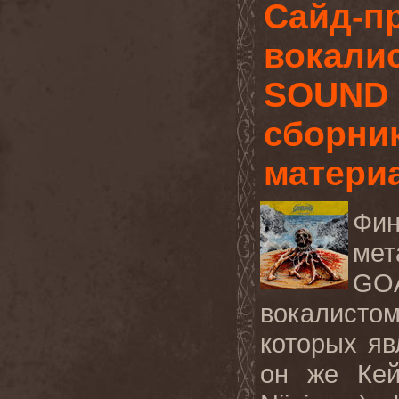
Сайд-п
вокали
SOUND 
сборни
матери
Ф
мет
GO
вокалист
которых яв
он же Кей