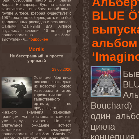
Альберт
года, освободив место для Клайва
Барра. Но карьера Дуга на этом не
закончилась – он обрел новый дом в
BLUE Ö
группе Airforce, которая существует с
1987 года и по сей день, хоть и не без
традиционных распадов и реюнионов.
выпуск
Самыми удачными для Airforce
выдались последние 10 лет – три
полноформатных альбома,
альбом
выступления...
подробнее
Mortiis
‘Imagin
Не бесстрашный, а просто
упрямый
29.05.2026
Бы
Хотя имя Мортииса
BL
никогда не выпадало
из новостей, нового
материала от этого
Аль
харизматичного и
таинственного
Bouchard)
артиста, не
придающего
никакого значения жанровым
один альб
границам, мы не слышали, кажется,
уже целую вечность. Но это
цикла “
длительное ожидание вот-вот
закончится - его следующий
полноформатный альбом “Ghosts Of
концепци
Europa” увидит свет уже через месяц.