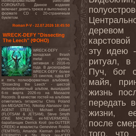
полноформатными работами
CORONATUS. Данное издание
полуост
включает девять треков и выполнено в
формате CD с 20-страничным
Централь
буклетом.
Roman P-V - 22.07.2026 18:45:50
деревом 
WRECK-DEFY "Dissecting
карстовой 
The Leech" (ФОНО)
эту идею 
WRECK-DEFY -
канадская thrash
ритуал, в
metal группа,
активная с 2016-го
года. В дискографии
Пуч, бог 
WRECK-DEFY более
15 синглов, одна EP
майя, при
и пять полноформатных альбомов.
"Dissecting the Leech" - шестой
полноформатный альбом, вышедший
жизнь пос
6-го марта 2026-го на Massacre
Records. В качестве гостей на альбоме
передать 
отметились гитаристы Chris Poland
(ex-MEGADETH), Nikolay Atanasov (ex-
AGENT STEEL), Michael Gilbert
жизни, е
(FLOTSAM & JETSAM), Steve Smyth
(ONE MACHINE, ex-NEVERMORE),
после смер
барабанщик Derrick Kroll (ex-GUTTER
CREEK) и вокалисты Genevieve Rodda
того, что
(TEMTRIS), Amanda Kiernan (ex-INTO
ETERNITY) и Stu Block (ex-ICED