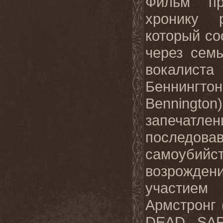
Фильм пр
хронику 
который со
через сем
вокали
Беннинг
Benning
запеча
после
самоубий
возрожден
участием 
Армстронг 
DEAD SAR