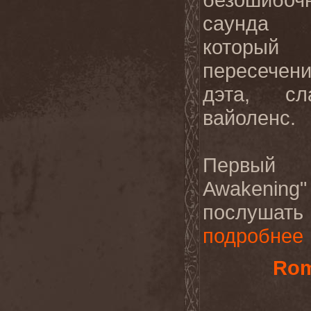
саунда
который
пересече
дэта, с
вайоленс.
Первый 
Awakeni
послушать
подробнее
Rom