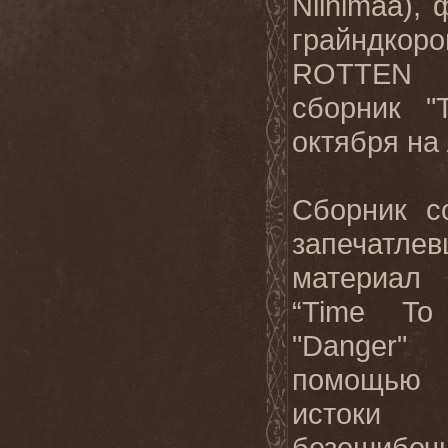
Niinimaa),
грайндк
ROTTEN S
сборник "
октября на 
Сборник с
запечатле
материа
“Time To
"Danger"
помощью 
истоки
безошибо