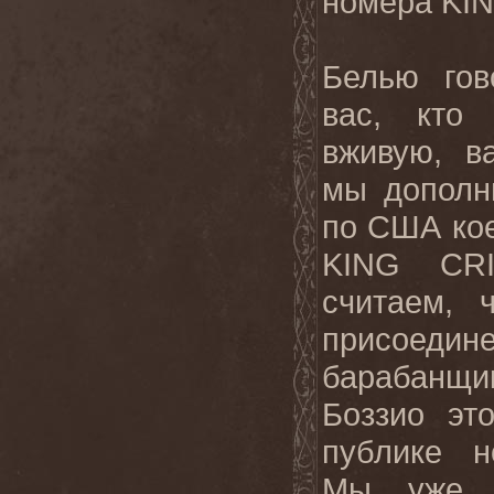
номера KI
Белью гов
вас, кто
вживую, в
мы дополн
по США ко
KING CR
считаем, 
присоедин
барабанщи
Боззио эт
публике н
Мы уже п