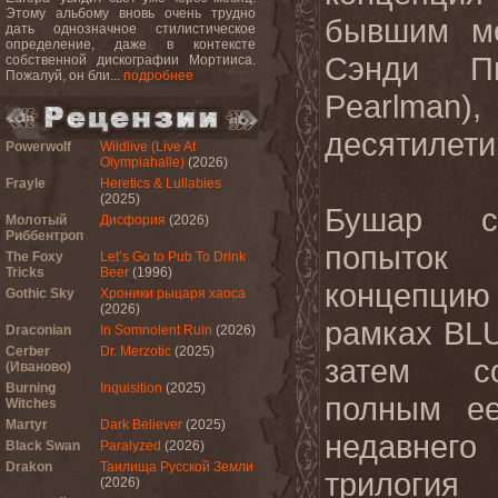
Этому альбому вновь очень трудно
бывшим ме
дать однозначное стилистическое
определение, даже в контексте
Сэнди Пи
собственной дискографии Мортииса.
Пожалуй, он бли...
подробнее
Pearlman
десятилети
Powerwolf
Wildlive (Live At
Olympiahalle)
(2026)
Frayle
Heretics & Lullabies
(2025)
Бушар сд
Молотый
Дисфория
(2026)
Риббентроп
попыток
The Foxy
Let’s Go to Pub To Drink
Tricks
Beer
(1996)
концепцию 
Gothic Sky
Хроники рыцаря хаоса
(2026)
рамках BL
Draconian
In Somnolent Ruin
(2026)
Cerber
Dr. Merzotic
(2025)
затем со
(Иваново)
Burning
Inquisition
(2025)
полным е
Witches
Martyr
Dark Believer
(2025)
недавнего
Black Swan
Paralyzed
(2026)
Drakon
Таилища Русской Земли
трилогия
(2026)