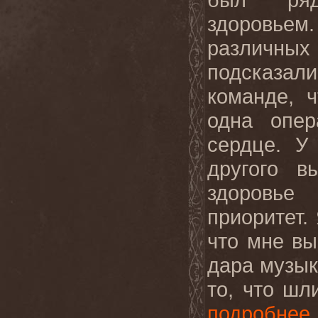
здоровь
различны
подсказал
команде, 
одна опер
сердце. У
другого в
здоровье
приоритет.
что мне вы
дара музы
то, что шл
подробнее