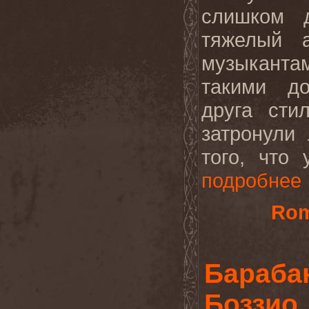
слишком 
тяжелый 
музыкантам
такими д
друга ст
затронули
того, что 
подробнее
Rom
Бараба
Боззио