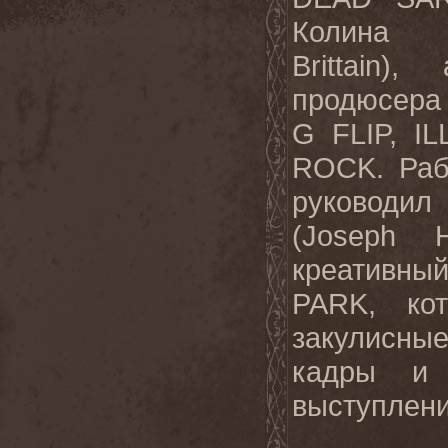
Колина Б
Brittain)
продюсера 
G FLIP, I
ROCK. Раб
руковод
(Joseph 
креативны
PARK, кот
закулисны
кадры и 
выступлени