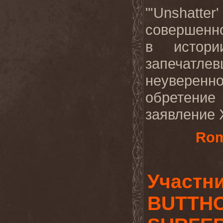
"'Unshatt
совершенн
в истори
запечат
неуверенно
обретение
заявление 
Rom
Участн
BUTTH