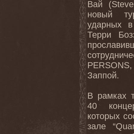
Вай (Steve
новый т
ударных в
Терри Бозз
прослави
сотрудни
PERSONS,
Заппой.
В рамках 
40 конце
которых со
зале “Quar