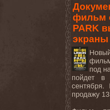
Докуме
фильм 
PARK в
экраны
Новы
филь
под н
пойдет в 
сентября.
продажу 13