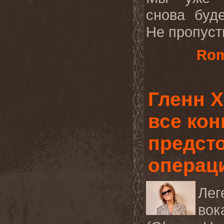
снова буд
Не пропусти
Rom
Гленн 
все кон
предст
операц
Лег
вок