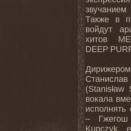
звучанием
Также в п
войдут ар
хитов
ME
DEEP
PUR
Дирижеро
Станис
(
Stanis
ł
aw
вокала вме
исполнять 
– Гжегош
Kupczyk
,
e