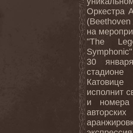
уникально
Оркестра
(Beethoven
на
меропри
"The Le
Symphonic
30
январ
стадионе
Катовице
исполнит с
и номер
авторск
аранжиро
экспрессия