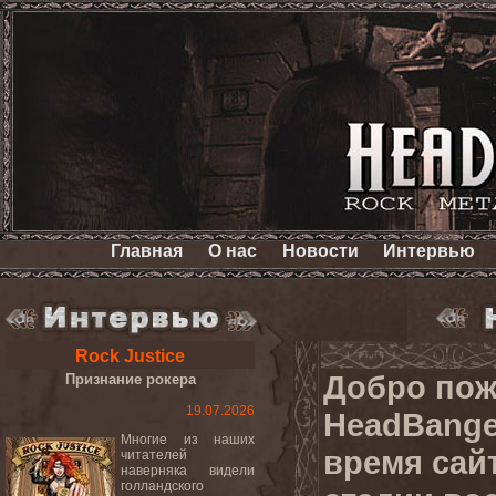
Главная
О нас
Новости
Интервью
Rock Justice
Добро пож
Признание рокера
19.07.2026
HeadBange
Многие из наших
время сай
читателей
наверняка видели
голландского