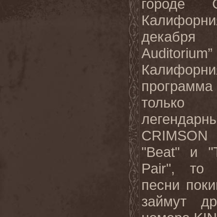
городе С
Калифорни
декабря
Auditorium
Калифорни
программ
только
легендарн
CRIMSON 8
"Beat" и "
Pair", то
песни поки
займут др