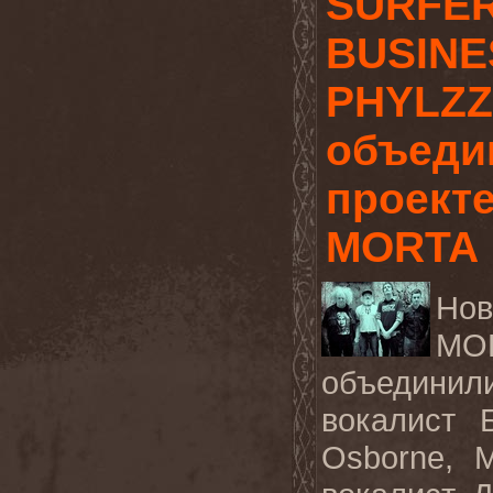
SURFER
BUSINE
PHYLZZ
объеди
проект
MORTA
Но
MO
объедини
вокалист 
Osborne, 