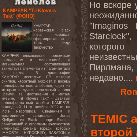
Но вскоре 
KAMPFAR "Til Klovers
неожиданн
Takt" (ФОНО)
"Imaginos
KAMPFAR -
норвежская black
Starclock
metal команда,
сформированная в
1994 году.
которого
Творчество
неизвес
KAMPFAR вдохновлено норвежским
фольклором и мифологией, а
музыкальная составляющая
Пирлмана,
заимствует элементы из паган-метала
и фолка. В дискографии
недавно....
KAMPFAR несколько EP, пятерка
синглов, кассетный бокс-сэт и восемь
полноформатных альбомов, один из
Rom
которых получил норвежский аналог
Грэмми за достижения в метал-
музыке. "Til Klovers Takt" - девятый
полноформатный альбом KAMPFAR,
вышедший 11-го ноября 2022-го на
Indie Recordings. Сведением и
TEMIC 
мастерингом занимался Jonas
Kjellgren из Black Lounge Studios,
работавший с огромным количеством
второй
именитых команд (среди которых
IMMORTAL, HYPOCRISY, SABATON и