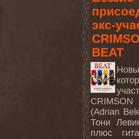
присое
экс-уча
CRIMSO
BEAT
Новы
кото
уч
CRIMSON
(Adrian Bel
Тони Левин
плюс гита