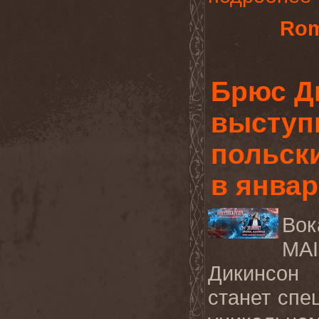
Rom
Брюс Д
выступ
польск
в январ
Вок
M
Дикинсон
(
станет
спе