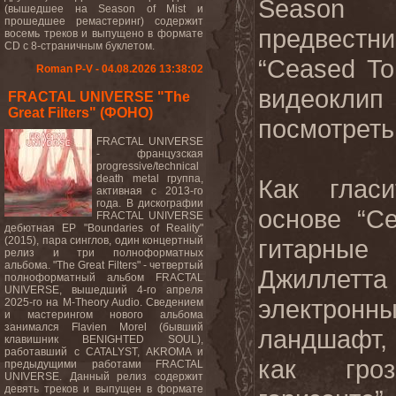
Season
(вышедшее на Season of Mist и
прошедшее ремастеринг) содержит
предвестн
восемь треков и выпущено в формате
CD с 8-страничным буклетом.
“Ceased T
Roman P-V - 04.08.2026 13:38:02
видеоклип
FRACTAL UNIVERSE "The
Great Filters" (ФОНО)
посмотрет
FRACTAL UNIVERSE
- французская
progressive/technical
death metal группа,
Как гласи
активная с 2013-го
года. В дискографии
основе “C
FRACTAL UNIVERSE
дебютная EP "Boundaries of Reality"
(2015), пара синглов, один концертный
гитарны
релиз и три полноформатных
альбома. "The Great Filters" - четвертый
Джиллетта
полноформатный альбом FRACTAL
UNIVERSE, вышедший 4-го апреля
электро
2025-го на M-Theory Audio. Сведением
и мастерингом нового альбома
занимался Flavien Morel (бывший
ландшафт, 
клавишник BENIGHTED SOUL),
работавший с CATALYST, AKROMA и
как гро
предыдущими работами FRACTAL
UNIVERSE. Данный релиз содержит
девять треков и выпущен в формате