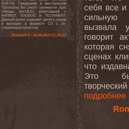
EARTH). Сведением и мастерингом
себя все и
"Dissecting the Leech" занимался Juan
Urteaga (ex-VILE), работавший с
сильную 
HATRIOT, EXODUS и TESTAMENT.
Данный релиз содержит десять треков
и выпущен в формате CD с 16-
вызвала 
страничным буклетом.
говорит а
Roman P-V - 30.06.2026 21:39:22
которая с
сценах кли
что издавн
Это бы
творчес
подробнее
Rom