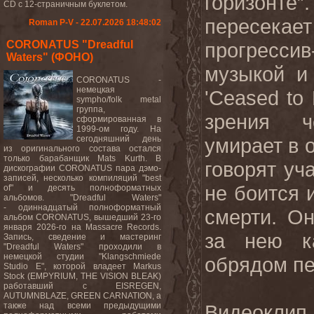
горизон
CD с 12-страничным буклетом.
пересека
Roman P-V - 22.07.2026 18:48:02
CORONATUS "Dreadful
прогресс
Waters" (ФОНО)
музыкой и 
CORONATUS -
немецкая
'Ceased to
sympho/folk metal
группа,
зрения ч
сформированная в
1999-ом году. На
сегодняшний день
умирает в 
из оригинального состава остался
только барабанщик Mats Kurth. В
говорят уч
дискографии CORONATUS пара дэмо-
записей, несколько компиляций "best
не боится 
of" и десять полноформатных
альбомов. "Dreadful Waters"
- одиннадцатый полноформатный
смерти. О
альбом CORONATUS, вышедший 23-го
января 2026-го на Massacre Records.
за нею к
Запись, сведение и мастеринг
"Dreadful Waters" проходили в
немецкой студии "Klangschmiede
обрядом пе
Studio E", которой владеет Markus
Stock (EMPYRIUM, THE VISION BLEAK)
работавший с EISREGEN,
AUTUMNBLAZE, GREEN CARNATION, а
также над всеми предыдущими
Видеокл