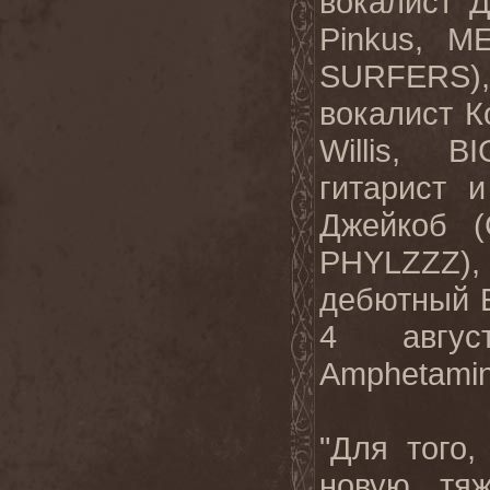
вокалист 
Pinkus, M
SURFERS)
вокалист К
Willis, 
гитарист 
Джейкоб (
PHYLZZ
дебютный E
4 авгу
Amphetamine
"Для того
новую тя