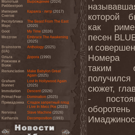
Молотый
Вырождение
(2024)
называвша
Риббентроп
Империя
Караяга - литр
(2017)
которой б
Снегов
Республика
The Beast From The East
как риме
Марс
(2020)
Goot
My Time
(2026)
песен BLU
Mezzrow
Embrace The Awakening
(2025)
и совершен
Brainstorm
Anthology
(2025)
(UA)
Номера 
Ольга
Дорога
(1990)
Рожнова и
таким о
Вояж
Renunciation
Make Babylon Great
Again
(2025)
получился
Graham
Lost In Hollywood Again
Bonnet
(2025)
сюжет, гла
Immolation
Descent
(2026)
- постоя
Primal Fear
Domination
(2025)
Примадонна
Сладок запретный плод
обороте
/ Live In Мисс Рок
(2023)
Nervosa
Slave Machine
(2026)
Имаджинос
Katharsis
Decomposition
(1993)