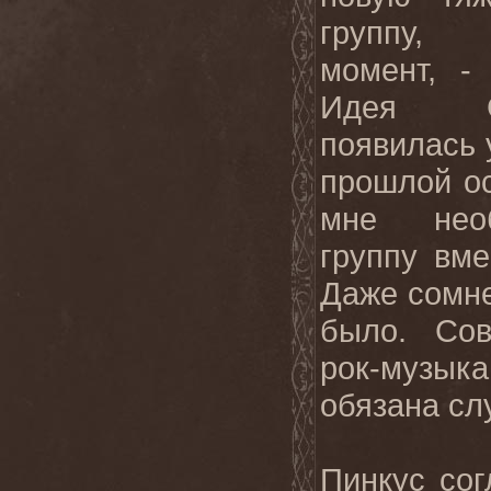
группу, 
момент, -
Идея 
появилась 
прошлой ос
мне необ
группу вме
Даже сомне
было. Сов
рок-музык
обязана сл
Пинкус сог