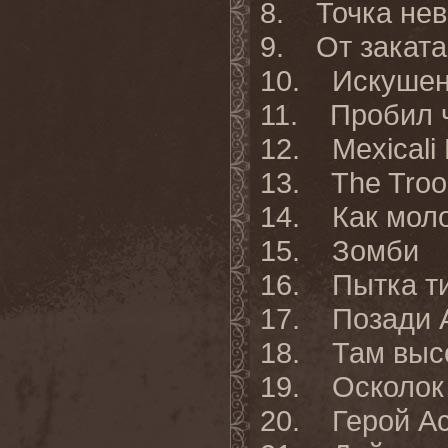
8. Точка нев
9. От заката
10. Искуше
11. Пробил 
12. Mexicali
13. The Troop
14. Как мол
15. Зомби
16. Пытка т
17. Позади 
18. Там выс
19. Осколок
20. Герой А