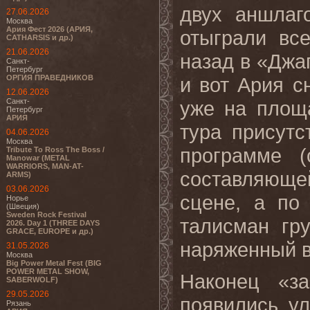
двух аншлаг
27.06.2026
Москва
Ария Фест 2026 (АРИЯ,
отыграли вс
CATHARSIS и др.)
21.06.2026
назад в «Джаг
Санкт-
Петербург
ОРГИЯ ПРАВЕДНИКОВ
и вот Ария с
12.06.2026
Санкт-
уже на площ
Петербург
АРИЯ
тура присутс
04.06.2026
Москва
программе (
Tribute To Ross The Boss /
Manowar (METAL
WARRIORS, MAN-AT-
составляющей
ARMS)
03.06.2026
сцене, а по
Норье
(Швеция)
Sweden Rock Festival
талисман гр
2026. Day 1 (THREE DAYS
GRACE, EUROPE и др.)
наряженный в
31.05.2026
Москва
Big Power Metal Fest (BIG
POWER METAL SHOW,
Наконец «за
SABERWOLF)
29.05.2026
появились у
Рязань