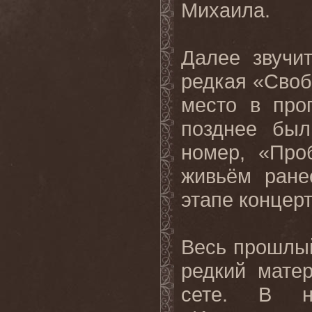
Михаила.
Далее звучи
редкая «Своб
место в про
позднее бы
номер, «Про
живьём ране
этапе концер
Весь прошлый
редкий мате
сете. В н