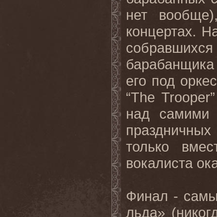
нет вообще)
концертах. Н
собравшихс
барабанщика 
его под орке
“The Trooper
над самими 
праздничных
только вмес
вокалиста ок
Финал - самы
льда» (никог