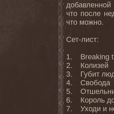
добавленной 
что после не
что можно.
Сет-лист:
1. Breaking t
2. Колизей
3. Губит люд
4. Свобода
5. Отшельн
6. Король д
7. Уходи и н