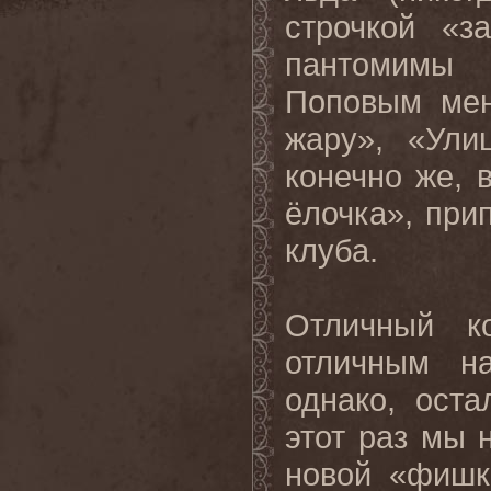
строчкой «з
пантомимы
Поповым мен
жару», «Ули
конечно же, 
ёлочка», при
клуба.
Отличный к
отличным на
однако, ост
этот раз мы 
новой «фишк