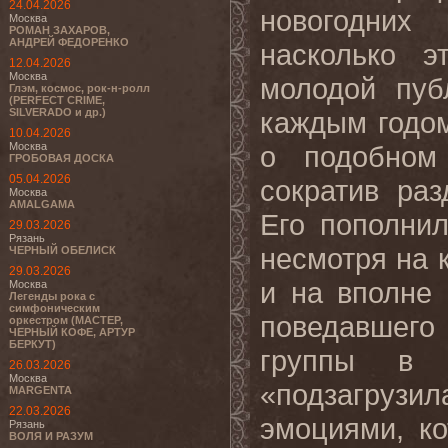
24.04.2026
новогодних 
Москва
РОМАН ЗАХАРОВ,
АНДРЕЙ ФЕДОРЕНКО
насколько 
12.04.2026
Москва
молодой пуб
Глэм, космос, рок-н-ролл
(PERFECT CRIME,
SILVERADO и др.)
каждым годом
10.04.2026
Москва
о подобном
ГРОБОВАЯ ДОСКА
05.04.2026
сократив ра
Москва
AMALGAMA
Его пополни
29.03.2026
Рязань
несмотря на 
ЧЕРНЫЙ ОБЕЛИСК
29.03.2026
и на вполне
Москва
Легенды рока с
симфоническим
поведавшего
оркестром (МАСТЕР,
ЧЕРНЫЙ КОФЕ, АРТУР
БЕРКУТ)
группы в 
26.03.2026
Москва
«подзагрузи
MARGENTA
22.03.2026
эмоциями, к
Рязань
ВОЛЯ И РАЗУМ