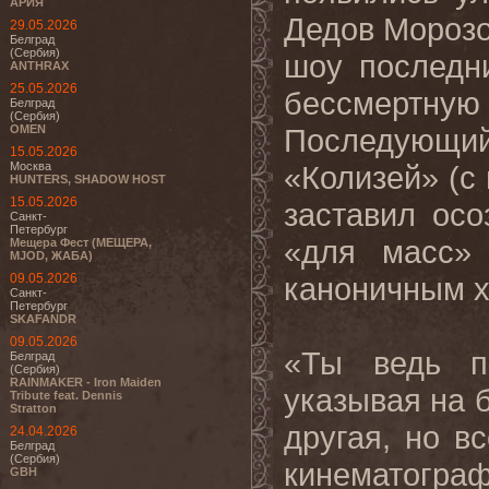
АРИЯ
Дедов Морозо
29.05.2026
Белград
(Сербия)
шоу последни
ANTHRAX
25.05.2026
бессмертную 
Белград
(Сербия)
OMEN
Последующи
15.05.2026
Москва
«Колизей» (с 
HUNTERS, SHADOW HOST
15.05.2026
заставил осо
Санкт-
Петербург
«для масс»
Мещера Фест (МЕЩЕРА,
MJOD, ЖАБА)
09.05.2026
каноничным х
Санкт-
Петербург
SKAFANDR
09.05.2026
«Ты ведь п
Белград
(Сербия)
RAINMAKER - Iron Maiden
указывая на б
Tribute feat. Dennis
Stratton
другая, но в
24.04.2026
Белград
(Сербия)
кинематогр
GBH