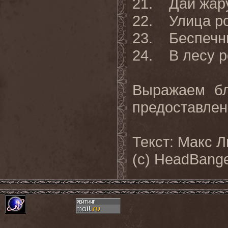
21. Дай жар
22. Улица р
23. Беспечн
24. В лесу р
Выражаем бл
предоставлен
Текст: Макс 
(с) HeadBange