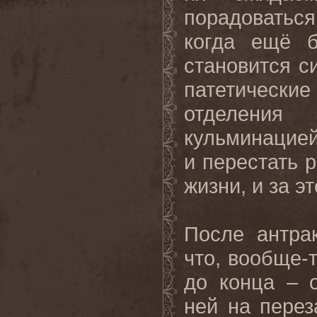
порадоваться
когда ещё 
становится с
патетически
отделения
кульминацией
и перестать 
жизни, и за э
После антра
что, вообще-
до конца – 
ней на пере