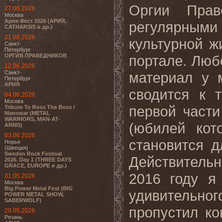
Оргии Прав
27.06.2026
Москва
Ария Фест 2026 (АРИЯ,
регулярным
CATHARSIS и др.)
21.06.2026
культурной 
Санкт-
Петербург
ОРГИЯ ПРАВЕДНИКОВ
портале. Люб
12.06.2026
Санкт-
материал у 
Петербург
АРИЯ
сводится к 
04.06.2026
Москва
первой части
Tribute To Ross The Boss /
Manowar (METAL
WARRIORS, MAN-AT-
(юбилей кот
ARMS)
03.06.2026
становится 
Норье
(Швеция)
Sweden Rock Festival
Действитель
2026. Day 1 (THREE DAYS
GRACE, EUROPE и др.)
2016 году я
31.05.2026
Москва
Big Power Metal Fest (BIG
удивительно
POWER METAL SHOW,
SABERWOLF)
пропустил ко
29.05.2026
Рязань