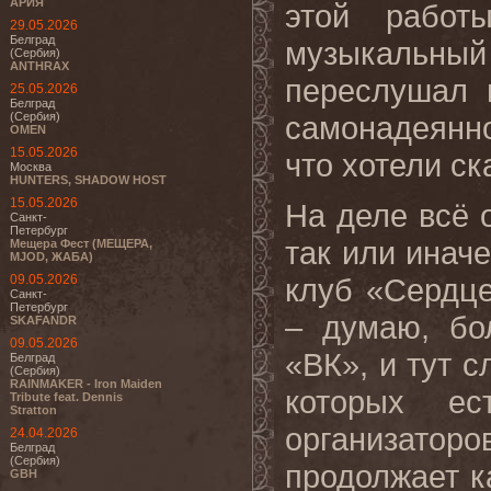
АРИЯ
этой работ
29.05.2026
Белград
музыкальный 
(Сербия)
ANTHRAX
переслушал 
25.05.2026
Белград
(Сербия)
самонадеянно
OMEN
15.05.2026
что хотели ск
Москва
HUNTERS, SHADOW HOST
15.05.2026
На деле всё 
Санкт-
Петербург
так или инач
Мещера Фест (МЕЩЕРА,
MJOD, ЖАБА)
09.05.2026
клуб «Сердце
Санкт-
Петербург
– думаю, бо
SKAFANDR
09.05.2026
«ВК», и тут с
Белград
(Сербия)
RAINMAKER - Iron Maiden
которых ес
Tribute feat. Dennis
Stratton
организатор
24.04.2026
Белград
(Сербия)
продолжает ка
GBH