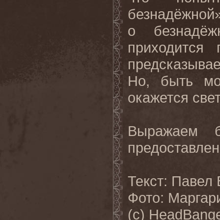
безнадёжной»
о безнадёж
приходится 
предсказыва
Но, быть мо
окажется све
Выражаем бл
предоставлен
Текст: Павел
Фото: Маргар
(с) HeadBange