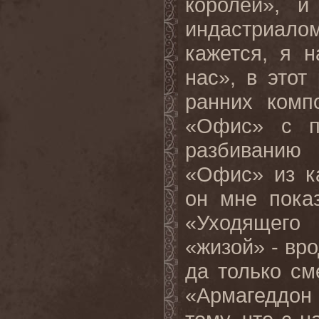
королей», 
индастриалом
кажется, я 
нас», в этот
ранних комп
«Офис» с п
разбиванию
«Офис» из ка
он мне пока
«Уходящего 
«жизой» - вро
да только см
«Армагеддон