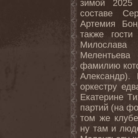
зимой 2025 
составе Сер
Артемия Бон
также гости
Милослава 
Мелентьева 
фамилию кото
Александр).
оркестру едв
Екатерине Ти
партий (на фо
том же клубе
ну там и люд