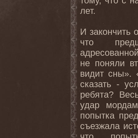
тому, что с 
лет.
И закончить о
что предш
адресованной 
не поняли в
видит сны».
сказать - ус
ребята? Вес
удар мордам
попытка пред
съезжала ист
что попыт