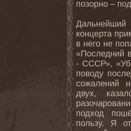
позорно – по
Дальнейший
концерта при
в него не по
«Последний 
- СССР», «Уб
поводу после
сожалений н
двух, каза
разочарован
подход пош
пользу. Я о