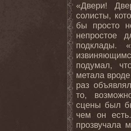
«Двери! Две
солисты, кот
бы просто н
непростое д
подклады. «
извиняющимс
подумал, чт
метала вроде 
раз объявля
то, возможн
сцены был бы
чем он есть
прозвучала 