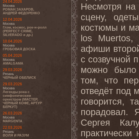
24.04.2026
Несмотря на
Москва
РОМАН ЗАХАРОВ,
АНДРЕЙ ФЕДОРЕНКО
сцену, одет
12.04.2026
Москва
костюмы и ма
Глэм, космос, рок-н-ролл
(PERFECT CRIME,
SILVERADO и др.)
los Muertos
10.04.2026
Москва
афиши второй
ГРОБОВАЯ ДОСКА
05.04.2026
с созвучной п
Москва
AMALGAMA
можно было 
29.03.2026
Рязань
том, что пе
ЧЕРНЫЙ ОБЕЛИСК
29.03.2026
отведёт под 
Москва
Легенды рока с
симфоническим
говорится, 
оркестром (МАСТЕР,
ЧЕРНЫЙ КОФЕ, АРТУР
БЕРКУТ)
порадовал. 
26.03.2026
Москва
Сергея Кал
MARGENTA
22.03.2026
практически 
Рязань
ВОЛЯ И РАЗУМ