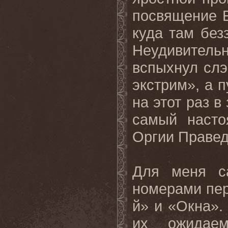
посвящение Е
куда там без
Неудивител
вспыхнул слэ
экстрим», а 
на этот раз 
самый насто
Оргии Правед
Для меня с
номерами пер
й» и «Окна».
их ожидае