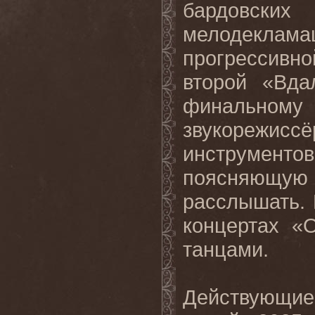
бардовских
мелодеклама
прогрессивно
второй «Вда
финальному
звукорежис
инструмент
поясняющу
расслышать.
концертах «
танцами.
Действующие