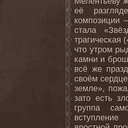
Мелентьеву ж
её разгля
композиции –
стала «Звё
трагическая 
что утром рыд
камни и брош
всё же праз
своём сердце
земле», пожа
зато есть зл
группа сам
вступление
яростной про