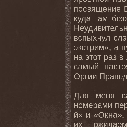
посвящение Е
куда там без
Неудивител
вспыхнул слэ
экстрим», а 
на этот раз 
самый насто
Оргии Правед
Для меня с
номерами пер
й» и «Окна».
их ожидае