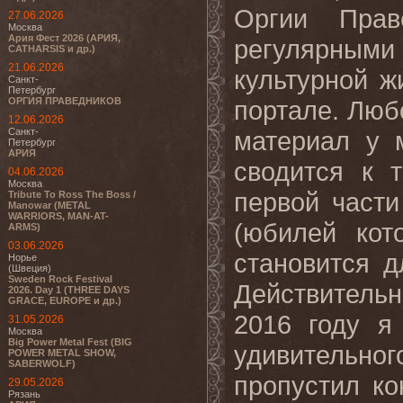
Оргии Прав
27.06.2026
Москва
Ария Фест 2026 (АРИЯ,
регулярным
CATHARSIS и др.)
21.06.2026
культурной 
Санкт-
Петербург
ОРГИЯ ПРАВЕДНИКОВ
портале. Люб
12.06.2026
Санкт-
материал у 
Петербург
АРИЯ
сводится к 
04.06.2026
Москва
первой части
Tribute To Ross The Boss /
Manowar (METAL
WARRIORS, MAN-AT-
(юбилей кот
ARMS)
03.06.2026
становится 
Норье
(Швеция)
Sweden Rock Festival
Действитель
2026. Day 1 (THREE DAYS
GRACE, EUROPE и др.)
2016 году я
31.05.2026
Москва
Big Power Metal Fest (BIG
удивительно
POWER METAL SHOW,
SABERWOLF)
пропустил ко
29.05.2026
Рязань