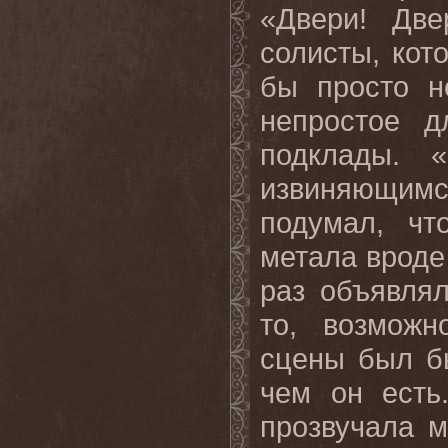
«Двери! Две
солисты, кот
бы просто н
непростое д
подклады. «
извиняющимс
подумал, чт
метала вроде 
раз объявля
то, возможн
сцены был бы
чем он есть
прозвучала 