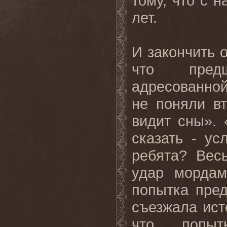
тому, что с 
лет.
И закончить о
что предш
адресованной 
не поняли в
видит сны».
сказать - ус
ребята? Вес
удар мордам
попытка пред
съезжала ист
что попыт