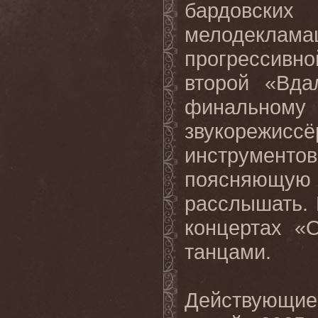
бардовских
мелодеклама
прогрессивно
второй «Вда
финальному
звукорежис
инструмент
поясняющу
расслышать.
концертах «
танцами.
Действующие