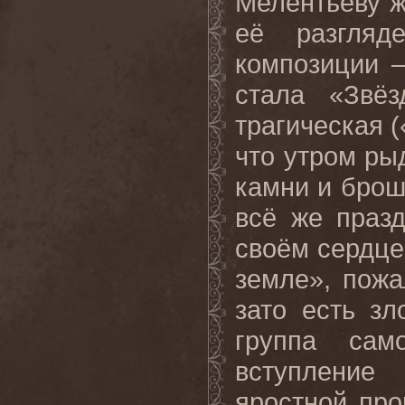
Мелентьеву ж
её разгля
композиции –
стала «Звё
трагическая 
что утром рыд
камни и брош
всё же праз
своём сердце
земле», пожа
зато есть зл
группа сам
вступление
яростной про