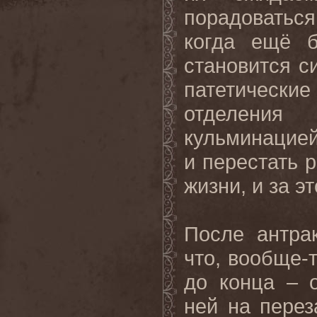
порадоваться
когда ещё 
становится с
патетически
отделения
кульминацией
и перестать 
жизни, и за э
После антра
что, вообще-
до конца – 
ней на пере