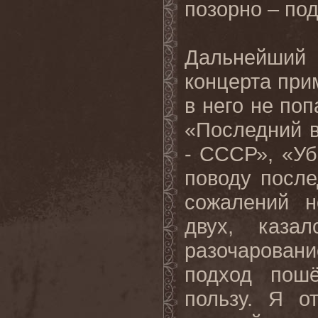
позорно – по
Дальнейший
концерта при
в него не по
«Последний 
- СССР», «Уб
поводу после
сожалений н
двух, каза
разочарован
подход пош
пользу. Я о