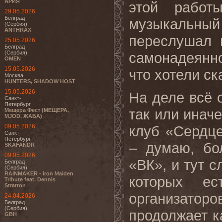
АРИЯ
этой работ
29.05.2026
Белград
музыкальный 
(Сербия)
ANTHRAX
переслушал 
25.05.2026
Белград
(Сербия)
самонадеянно
OMEN
15.05.2026
что хотели ск
Москва
HUNTERS, SHADOW HOST
15.05.2026
На деле всё 
Санкт-
Петербург
так или инач
Мещера Фест (МЕЩЕРА,
MJOD, ЖАБА)
09.05.2026
клуб «Сердце
Санкт-
Петербург
– думаю, бо
SKAFANDR
09.05.2026
«ВК», и тут с
Белград
(Сербия)
RAINMAKER - Iron Maiden
которых ес
Tribute feat. Dennis
Stratton
организатор
24.04.2026
Белград
(Сербия)
продолжает ка
GBH