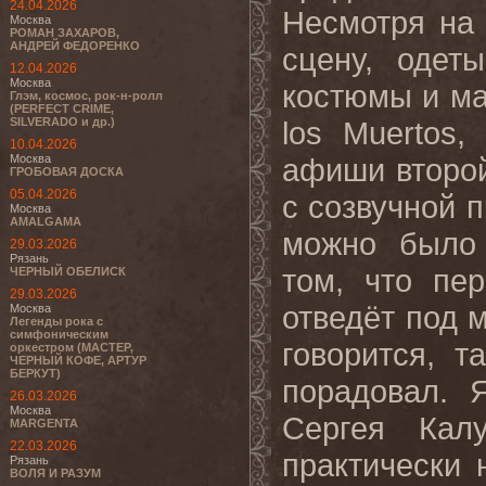
24.04.2026
Несмотря на
Москва
РОМАН ЗАХАРОВ,
АНДРЕЙ ФЕДОРЕНКО
сцену, одет
12.04.2026
Москва
костюмы и ма
Глэм, космос, рок-н-ролл
(PERFECT CRIME,
SILVERADO и др.)
los Muertos
10.04.2026
Москва
афиши второй
ГРОБОВАЯ ДОСКА
05.04.2026
с созвучной п
Москва
AMALGAMA
можно было 
29.03.2026
Рязань
том, что пе
ЧЕРНЫЙ ОБЕЛИСК
29.03.2026
отведёт под 
Москва
Легенды рока с
симфоническим
говорится, 
оркестром (МАСТЕР,
ЧЕРНЫЙ КОФЕ, АРТУР
БЕРКУТ)
порадовал. 
26.03.2026
Москва
Сергея Кал
MARGENTA
22.03.2026
практически 
Рязань
ВОЛЯ И РАЗУМ