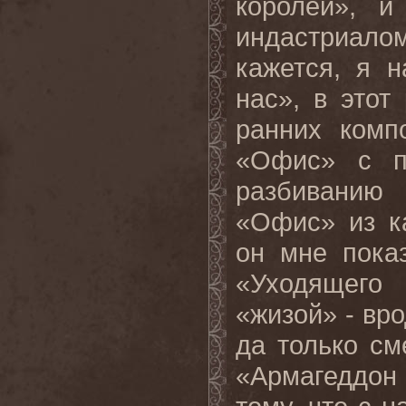
королей», 
индастриалом
кажется, я 
нас», в этот
ранних комп
«Офис» с п
разбиванию
«Офис» из ка
он мне пока
«Уходящего 
«жизой» - вро
да только см
«Армагеддон