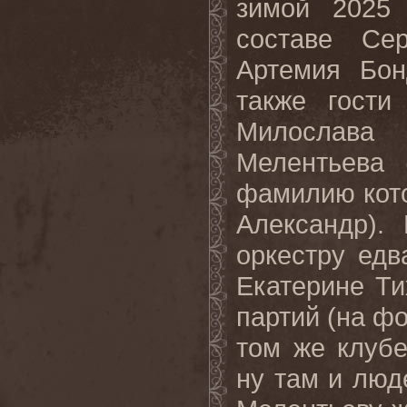
зимой 2025 
составе Сер
Артемия Бон
также гости
Милослава 
Мелентьева 
фамилию кото
Александр).
оркестру едв
Екатерине Ти
партий (на фо
том же клубе
ну там и люд