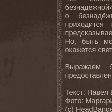
безнадёжной»
о безнадёж
приходится 
предсказыва
Но, быть мо
окажется све
Выражаем бл
предоставлен
Текст: Павел
Фото: Маргар
(с) HeadBange