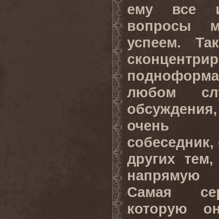
ему все и
вопросы 
успеем. Т
сконцентри
подноформа
любом слу
обсуждения,
очень с
собеседник, 
других тем
напрямую
Самая сер
которую о