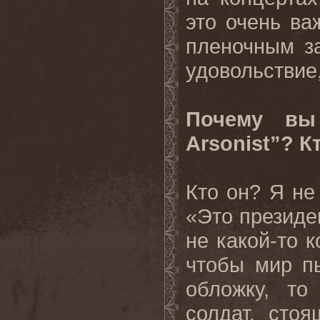
это очень ва
пленочным з
удовольствие,
Почему вы
Arsonist”? К
Кто он? Я не
«Это президе
не какой-то к
чтобы мир п
обложку, то
солдат, сто