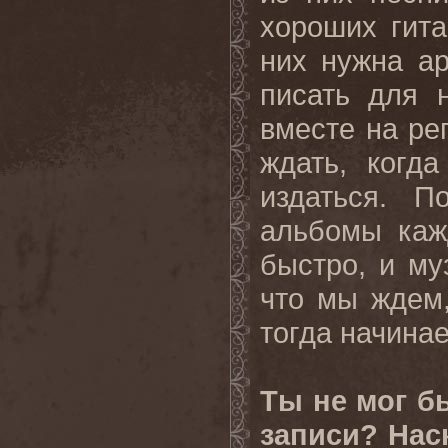
хороших гит
них нужна ар
писать для 
вместе на ре
ждать, когд
издаться. 
альбомы каж
быстро, и му
что мы ждем,
тогда начина
Ты не мог б
записи? Нас