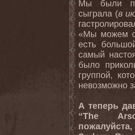
Мы были пе
сыграла (
в и
гастролирова
«Мы можем с
есть большо
самый настоя
было прикол
группой, кот
невозможно з
А теперь да
“The Arso
пожалуйста,