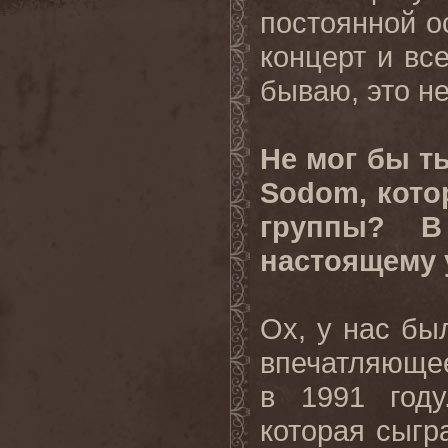
постоянной ос
концерт и вс
бываю, это н
Не мог бы т
Sodom, кото
группы? В
настоящему 
Ох, у нас бы
впечатляющее
в 1991 году
которая сыгр