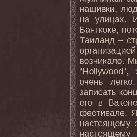
нашивки, люд
на улицах. 
Бангкоке, по
Таиланд – ст
организаци
возникало. М
“Hollywood”
очень легко
записать кон
его в Вакен
фестивале. Я
настоящему э
настоящему