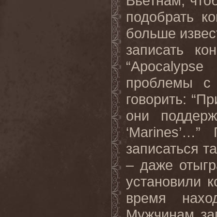
Вьетнам, что
подобрать к
больше извес
записать ко
“Apocalypse
проблемы с 
говорить: “П
они поддерж
‘Marines’…”
записаться т
– даже отыгр
установили к
время нахо
Мужчинам за