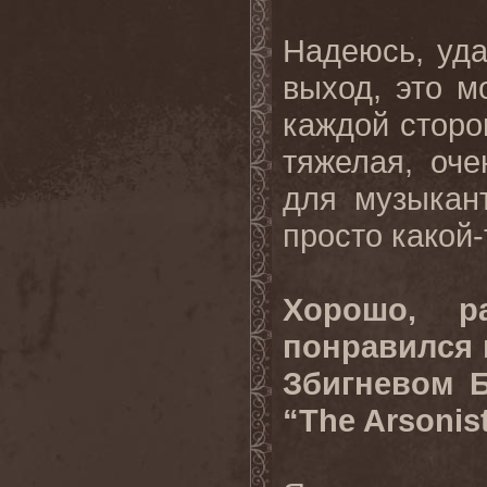
Надеюсь, уда
выход, это м
каждой сторо
тяжелая, оче
для музыкант
просто какой
Хорошо, ра
понравился 
Збигневом 
“The Arsoni