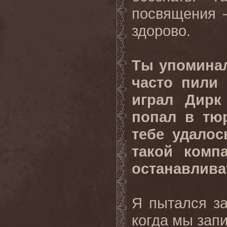
посвящения –
здорово.
Ты упоминал
часто пили 
играл Дирк
попал в тюр
тебе удалос
такой комп
останавливат
Я пытался за
когда мы зап