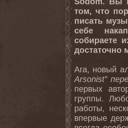
Sodom. Вы 
том, что по
писать музы
себе нака
собираете и
достаточно 
Ага, новый ал
Arsonist” пе
первых авто
группы. Люб
работы, неск
впервые держ
всегда особе