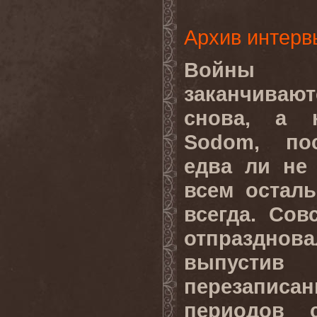
Архив интерв
Войны 
заканчиваю
снова, а 
Sodom, по
едва ли не
всем остал
всегда. Сов
отпраздн
выпуст
перезапис
периодов 