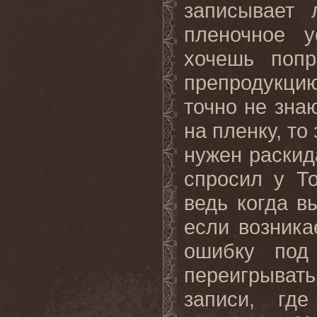
записывает
пленочное у
хочешь попр
препродукцию
точно не зна
на пленку, то
нужен раскид
спросил у То
ведь когда в
если возника
ошибку под
переигрыват
записи, гд