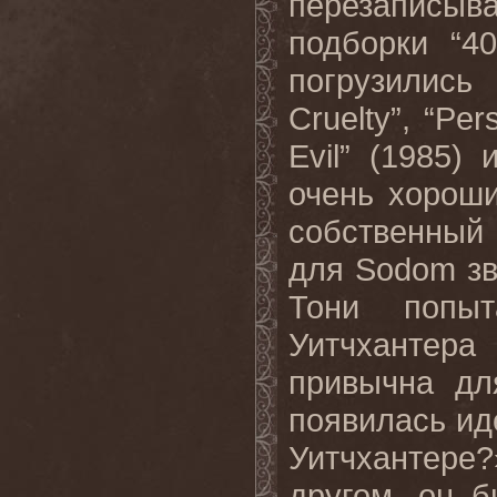
перезаписы
подборки “4
погрузились
Cruelty”, “Per
Evil” (1985)
очень хороши
собственный
для Sodom зв
Тони попыт
Уитчхантера
привычна дл
появилась ид
Уитчхантер
другом, он 