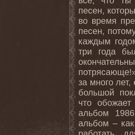
все, что ты
песен, котор
во время пре
песен, потом
каждым годо
три года бы
окончательн
потрясающе!
за много лет,
большой пок
что обожает
альбом 1986
альбом – как
работать д