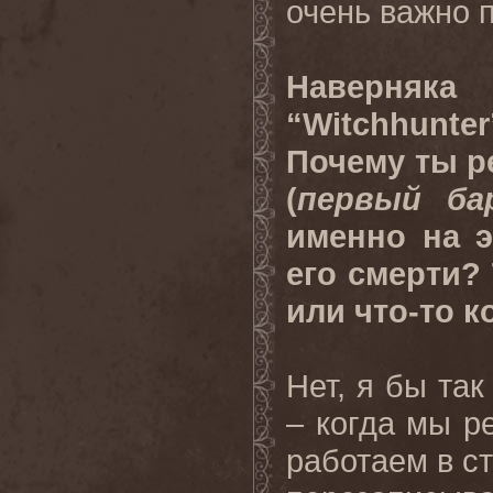
очень важно 
Наверняка
“Witchhunte
Почему ты р
(
первый ба
именно на э
его смерти?
или что-то 
Нет, я бы так
– когда мы р
работаем в с