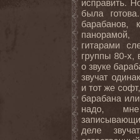
исправить. Н
была готова
барабанов, 
панорамой,
гитарами сл
группы 80-х, 
о звуке бара
звучат одина
и тот же софт
барабана или
надо, мн
записывающи
деле звуча