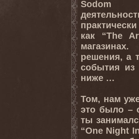
Sodom п
деятельн
практически 
как “The Ar
магазинах
решения, а 
события из
ниже …
Том, нам уж
это было – с
ты занималс
“One Night I