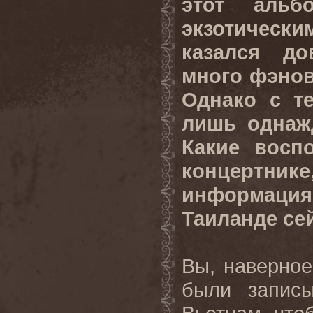
этот альб
экзотическ
казался до
много фэнов
Однако с т
лишь однажд
Какие восп
концертник
информация
Таиланде се
Вы, наверное
были запис