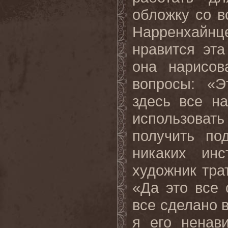
обложку со 
Нарренхайнце
нравится эта
она нарисов
вопросы: «Э
здесь все н
использоват
получить по
никаких инс
художник трат
«Да это все
все сделано в
я его ненав