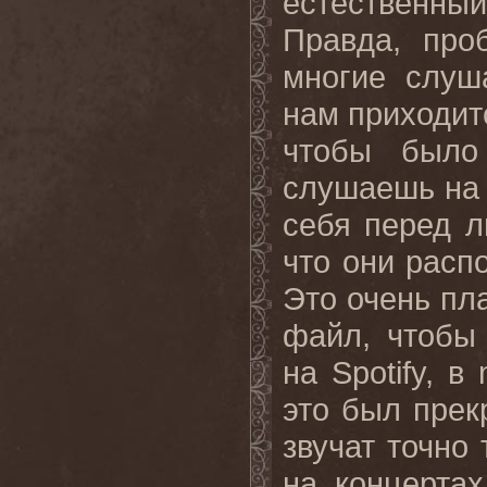
естественн
Правда, про
многие слуш
нам приходит
чтобы было
слушаешь на 
себя перед л
что они расп
Это очень пл
файл, чтобы
на Spotify, 
это был прек
звучат точно
на концертах