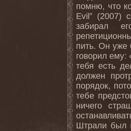
помню, что к
Evil” (2007)
забирал е
репетиционны
пить. Он уже
говорил ему: 
тебя есть де
должен прот
порядок, пот
тебе предсто
ничего стра
останавлива
Штрали был н