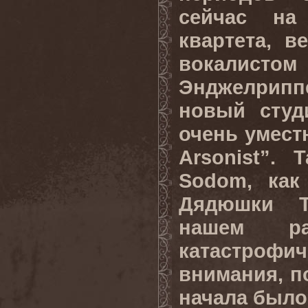
сейчас на
квартета, в
вокали
Энджелрипп
новый студ
очень умест
Arsonist”. 
Sodom, как
Дядюшки Т
нашем ра
катастр
внимания, п
начала было 