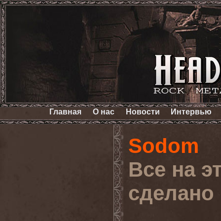
Главная
О нас
Новости
Интервью
Sodom
Все на э
сделано