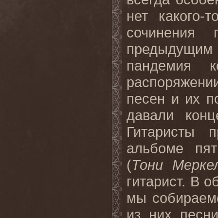
нет какого-
сочинения 
предыдущим а
пандемия к
распоряжени
песен и их п
давали конц
Гитаристы 
альбоме пя
(
Тони Мерке
гитарист. В 
мы собираем
из них песни