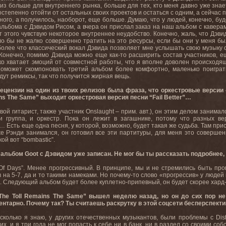
лиз больше для внутреннего рынка, больше для тех, кто меня давно уже знает
тепенно отойти от остальных своих проектов и остаться с одним, а сейчас по
дного, а получилось, наоборот, еще больше. Думаю, что у людей, конечно, бу
льбома с Дэвидом Рисом, а вчера он прислал заказ на наш альбом с каверами 
от этого чувствую некоторое внутреннее неудобство. Конечно, жаль, что Дэви
ло бы не жалко совершенно тратить на это ресурсы, если бы они у меня бы
более что классический вокал Дэвида позволяет мне услышать свою музыку 
Конечно, помимо Дэвида можно еще как-то расширить состав участников, ещ
ько хватает эмоций от совместной работы, что я вполне доволен происходя
 поможет скомпоновать третий альбом более комфортно, маленько поиграт
дут ремиксы, так что получится жирная вещь.
рецензии на один из твоих релизов была фраза, что оркестровые версии 
ins The Same” выходит оркестровая версия песни “Fail Better”…
вой гитарист, также участник Onslaught – прим. авт.), он этим делом занима
ют и группа, и оркестр. Пока он лежит в загашнике, потому что разных вер
… Есть еще одна песня, у которой, возможно, будет такая же судьба. Там прис
уже Рэнди занимался, он готовил все эти партитуры, для меня это совершен
ой вот “bombastic”.
альбом Goot с Дэвидом уже записан. Не мог бы ты рассказать подробнее,
 Of Days”. Менее прогрессивный. В принципе, мы и не стремились быть про
в на 5-7, да и то такими намеками. Но почему-то слово «прогрессив» у людей
а. Следующий альбом будет более куплетно-припевный, он будет скорее хард
The Toll Remains The Same” вышел неделю назад, но он до сих пор н
ентарно. Почему так? Ты считаешь раскрутку в этой соцсети бесперспект
сколько я знаю, у других отечественных музыкантов, были проблемы с Dis
их, и я три года не мог попасть к себе ни в банк, ни в раздел со своими со