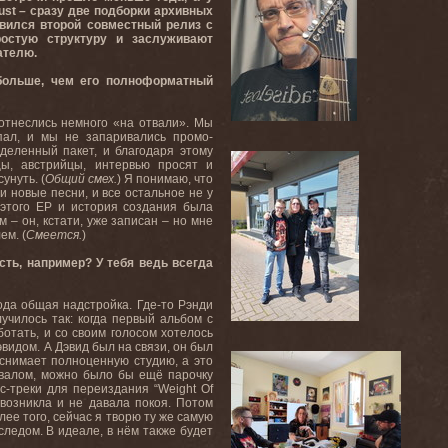
ust – сразу две подборки архивных
явился второй совместный релиз с
ростую структуру и заслуживают
ателю.
 больше, чем его полноформатный
 отнеслись немного «на отвали». Мы
упал, и мы не запаривались промо-
деленный пакет, и благодаря этому
ы, австрийцы, интервью просят и
унуть. (
Общий смех.
) Я понимаю, что
и новые песни, и все остальное не у
У этого EP и история создания была
 – он, кстати, уже записан – но мне
ем. (
Смеется.
)
сть, например? У тебя ведь всегда
рода общая надстройка. Где-то Рэнди
училось так: когда первый альбом с
ботать, и со своим голосом хотелось
Дэвидом. А Дэвид был на связи, он был
 снимает полноценную студию, а это
навалом, можно было бы ещё парочку
с-треки для переиздания “Weight Of
 возникла и не давала покоя. Потом
ее того, сейчас я творю ту же самую
следом. В идеале, в нём также будет