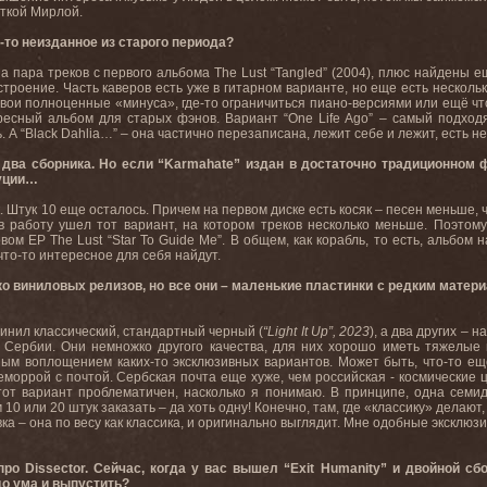
исткой Мирлой.
о-то неизданное из старого периода?
а пара треков с первого альбома The Lust “Tangled” (2004), плюс найдены 
строение. Часть каверов есть уже в гитарном варианте, но еще есть нескол
вои полноценные «минуса», где-то ограничиться пиано-версиями или ещё чт
ересный альбом для старых фэнов. Вариант “One Life Ago” – самый подхо
ь. А “Black Dahlia…” – она частично перезаписана, лежит себе и лежит, есть 
 два сборника. Но если “Karmahate” издан в достаточно традиционном 
буции…
к. Штук 10 еще осталось. Причем на первом диске есть косяк – песен меньше, 
в работу ушел тот вариант, на котором треков несколько меньше. Поэтом
м EP The Lust “Star To Guide Me”. В общем, как корабль, то есть, альбом на
что-то интересное для себя найдут.
ко виниловых релизов, но все они – маленькие пластинки с редким матер
винил классический, стандартный черный (
“Light It Up”, 2023
), а два других – 
в Сербии. Они немножко другого качества, для них хорошо иметь тяжелые
ым воплощением каких-то эксклюзивных вариантов. Может быть, что-то ещ
еморрой с почтой. Сербская почта еще хуже, чем российская - космические 
тот вариант проблематичен, насколько я понимаю. В принципе, одна семи
 10 или 20 штук заказать – да хоть одну! Конечно, там, где «классику» делают
 – она по весу как классика, и оригинально выглядит. Мне одобные эксклюзи
ро Dissector. Сейчас, когда у вас вышел “Exit Humanity” и двойной с
до ума и выпустить?