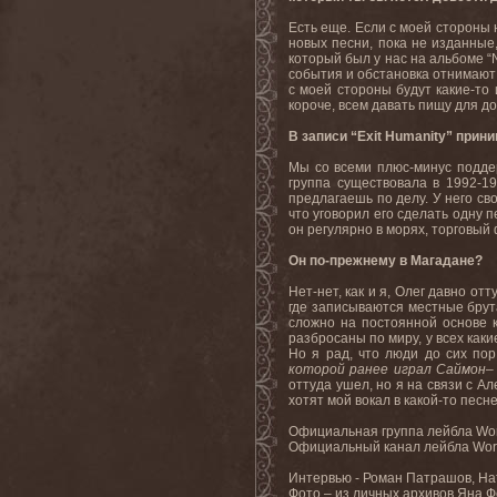
Есть еще. Если с моей стороны 
новых песни, пока не изданные
который был у нас на альбоме “
события и обстановка отнимают 
с моей стороны будут какие-то 
короче, всем давать пищу для д
В записи “Exit Humanity” прин
Мы со всеми плюс-минус поддер
группа существовала в 1992-19
предлагаешь по делу. У него св
что уговорил его сделать одну 
он регулярно в морях, торговый
Он по-прежнему в Магадане?
Нет-нет, как и я, Олег давно от
где записываются местные брута
сложно на постоянной основе к
разбросаны по миру, у всех каки
Но я рад, что люди до сих по
которой ранее играл Саймон– 
оттуда ушел, но я на связи с Ал
хотят мой вокал в какой-то песн
Официальная группа лейбла Worl
Официальный канал лейбла Worl
Интервью - Роман Патрашов, На
Фото – из личных архивов Яна 