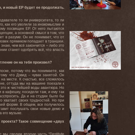
, и новый EP будет ее продолжать.
давателе то ли университета, то ли
о, как его уволили за инакомыслие и
тому посвящен EP. От него пытаются
нцепции, а основной смысл в том, что
ет в разуме. Он не понимает, что от
человек прямиком попадает в траншеи.
 знаю, чем всё закончится – либо это
нии станет одобрять всё, что власть
тление он на тебя произвел?
лоске, потому что вы понимаете, как
тому что Дэвид – чувак занятой. Он
 на месте. К счастью, все сложилось
оне, оттуда мы на машине поехали к
, это ж чистейшей воды авантюра. Но
 в кафешку, посидели там, и ему так
асспросить. Да и на студии было бы
го хватает своих трудностей. Но при
ошей форме. В общем, все получилось
ставит послушать свои новые демо и
а его музыке.
ых проекта? Такое совмещение «двух
 мы сводим вторую часть “Destitute