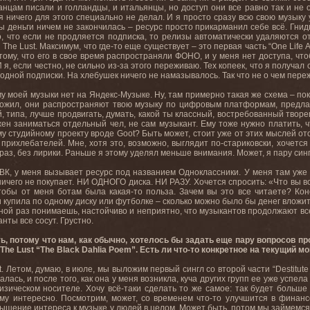
цам писали и голландцы, и итальянцы, но доступ они все равно так и не о
 я ничего для этого специально не делал. И я просто сразу всю свою музыку
 деньги ничем не закончилась – ресурс просто прикарманил себе всё. Гнид
, что если не продляется подписка, то релизы автоматически удаляются от
и The Lust. Максимум, что где-то еще существует – это первая часть “One Life A
потому, что его в свое время распространяли ФОНО, и у меня нет доступа, чт
 я, если честно, не сильно из-за этого переживаю. Тех копеек, что я получал 
одной подписки. На хлебушек ничего не намазывалось. Так что не о чем пере
 моей музыки нет на Яндекс-Музыке. Ну, там примерно такая же схема – пок
оложил, они распространяют твою музыку по цифровым платформам, предла
, типа, лучше продвигать, думать, какой ты классный, востребованный творе
ен заниматься отдельный чел, не сам музыкант. Ему тоже нужно платить, ч
му студийному проекту вроде Goot? Быть может, стоит уже от этих мыслей ото
прихлебателей. Мне, хотя это, возможно, выглядит по-стариковски, хочетс
т раз, без лирики. Раньше я этому уделял меньше внимания. Может, я пару си
К, у меня вызывает ресурс под названием Одноклассники. У меня там уже 
ничего не покупает. НИ ОДНОГО диска. НИ РАЗУ. Хочется спросить: «Что вы вс
тобы от меня ботам была какая-то польза. Зачем вы это все читаете? Ко
 купила по одному диску или футболке – сколько можно было бы денег вложить 
ной раз понимаешь, настойчиво и неприятно, что музыкантов продолжают все
анты все сосут. Грустно.
ь, потому что нам, как обычно, хотелось бы задать еще пару вопросов пр
he Lust “The Black Dahlia Poem”. Есть ли что-то конкретное на текущий м
. Летом, думаю, в июле, мы выложим первый сингл со второй части “Destitut
алась, и после того, как она у меня возникла, куча других групп ее уже успе
изическом носителе. Хочу всё-таки сделать то же самое: так будет больш
му интересно. Посмотрим, может, со временем что-то улучшится в финанс
ышение интереса к музыке у людей в целом. Может быть, потом мы займемся 