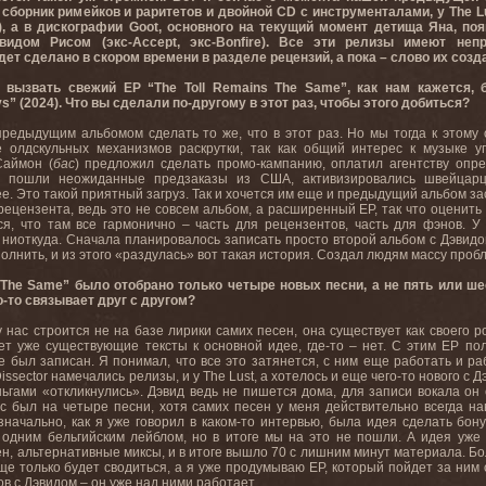
сборник римейков и раритетов и двойной CD с инструменталами, у The L
), а в дискографии Goot, основного на текущий момент детища Яна, по
идом Рисом (экс-Accept, экс-Bonfire). Все эти релизы имеют неп
удет сделано в скором времени в разделе рецензий, а пока – слово их созд
 вызвать свежий EP “The Toll Remains The Same”, как нам кажется,
s” (2024). Что вы сделали по-другому в этот раз, чтобы этого добиться?
редыдущим альбомом сделать то же, что в этот раз. Но мы тогда к этому
е олдскульных механизмов раскрутки, так как общий интерес к музыке 
Саймон (
бас
) предложил сделать промо-кампанию, оплатил агентству опре
, пошли неожиданные предзаказы из США, активизировались швейцарц
е. Это такой приятный загруз. Так и хочется им еще и предыдущий альбом зас
цензента, ведь это не совсем альбом, а расширенный EP, так что оценить 
ся, что там все гармонично – часть для рецензентов, часть для фэнов. 
 ниоткуда. Сначала планировалось записать просто второй альбом с Дэвидом
олнить, и из этого «раздулась» вот такая история. Создал людям массу пробл
 The Same” было отобрано только четыре новых песни, а не пять или ше
о-то связывает друг с другом?
у нас строится не на базе лирики самих песен, она существует как своего 
яет уже существующие тексты к основной идее, где-то – нет. С этим EP пол
 был записан. Я понимал, что все это затянется, с ним еще работать и ра
issector намечались релизы, и у The Lust, а хотелось и еще чего-то нового с 
еньгами «откликнулись». Дэвид ведь не пишется дома, для записи вокала он
ас был на четыре песни, хотя самих песен у меня действительно всегда 
начально, как я уже говорил в каком-то интервью, была идея сделать бону
 одним бельгийским лейблом, но в итоге мы на это не пошли. А идея уже
н, альтернативные миксы, и в итоге вышло 70 с лишним минут материала. Бол
е только будет сводиться, а я уже продумываю EP, который пойдет за ним 
в с Дэвидом – он уже над ними работает.