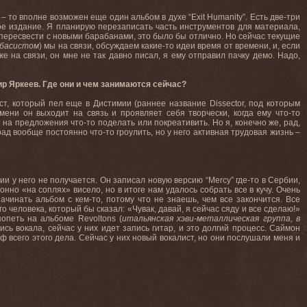
 то вполне возможен еще один альбом в духе “Exit Humanity”. Есть две-три
ое издание. Я планирую перезаписать часть инструментов для материала,
сь пересвести с новыми барабанами, это было бы отлично. Но сейчас текущие
 басистом
) мы на связи, обсуждаем какие-то идеи время от времени, и, если
е на связи, он мне не так давно писал, я ему отправил пачку демо. Надо,
ир Яркеев. Где они и чем занимаются сейчас?
, который пел еще в Дистимии (раннее название Dissector, под которым
емени он выходит на связь и проявляет себя творчески, когда ему что-то
т на предложения что-то поделать или покреативить. Но я, конечно же, рад,
рад вообще постоянно что-то гроулить, но у него активная трудовая жизнь –
ии у него не получается. Он записал новую версию “Mercy” где-то в Сербии,
но «на соплях» висело, но в итоге нам удалось собрать все в кучу. Очень
чинать альбом с кем-то, потому что не знаешь, чем все закончится. Все
о человека, который бы сказал: «Чувак, давай, я сейчас сяду и все сделаю!»
опеть на альбоме Revoltons (
итальянская хэви-металлическая группа, в
сь вокала, сейчас у них идет запись гитар, и это долгий процесс. Саймон
еф всего этого дела. Сейчас у них новый вокалист, но они послушали меня и