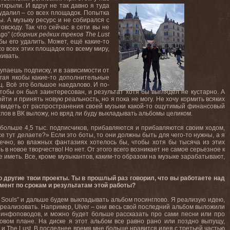
ткрыли. И вдруг не так давно я туда
 удалил – со всех площадок. Попытка
ы. А музыку ресурс и не собирался с
овсюду. Так что сейчас в сети вы не
go” (
сборник редких треков The Lust
обы его удалить. Может, ещё какие-то
со всех этих площадок по всему миру,
живать.
упаешь подписку, и в зависимости от
гая якобы какие-то дополнительные
ц. Всё это большое наедалово. И по-
тобы он был заинтересован, и результат хотя бы выглядел не кустарно. А
йти и принять новую реальность, но я пока не могу. Не хочу кормить всяких
я видеть от распространения своей музыки какой-то ощутимый финансовый
нглов в ВК выложу, но вряд ли буду выкладывать альбомы целиком.
больше 4,5 тыс. подписчиков, прибавляются и прибавляются своим ходом,
е тут делаете?» Если это боты, то они должны быть для чего-то нужны, а я
нечно, во влажных фантазиях хотелось бы, чтобы хотя бы тысяча из этих
в новое творчество! Но нет. От этого всего возникает не самое серьезное к
 иметь. Все, кроме музыкантов, каким-то образом на музыке зарабатывают,
о другие твои проекты. Ты в прошлый раз говорил, что вы работаете над
омент по срокам и результатам этой работы?
e Souls” и дальше будем выкладывать альбом посинглово. Я реализую идею,
ла реализовать. Например, Ulver – они весь свой последний альбом выложили
е инфоповодов, и можно будет больше рассказать про сами песни или про
овом плане. На диске я этот альбом все равно рано или поздно выпущу,
и The Lust. В последнее время мне больше нравится идея с третьей частью