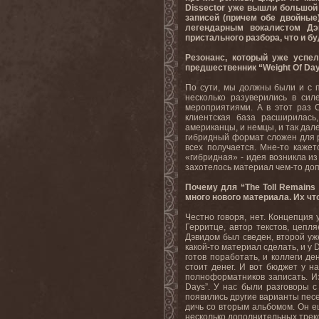
Dissector уже вышли большой 
записей (причем обе двойные
легендарным вокалистом Дэв
пристального разбора, что и б
Резонанс, который уже успел
предшественник “Weight Of Day
По сути, мы должны были и с п
несколько разуверились в сил
мероприятиями. А в этот раз 
клиентская база расширилась
американцы, и немцы, и так дале
гибридный формат сложен для ре
всех получается. Мне-то кажет
«гибридная» - идея возникла из
захотелось материал чем-то доп
Почему для “The Toll Remains
много нового материала. Их чт
Честно говоря, нет. Концепция 
Герритце, автор текстов, цепл
Дэвидом был сведен, второй уже
какой-то материал сделать, и у D
готов поработать, и коллеги д
стоит денег. И вот бюджет у н
полноформатников записать. Из
Days”. У нас были разговоры с
появились другие варианты песе
дичь со вторым альбомом. Он ещ
несколько дополнительных треко