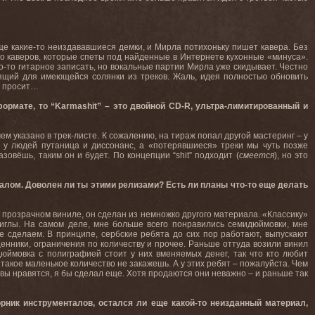
еще какие-то неиздававшиеся демки, и Мирла потихоньку пишет кавера. Без
ько каверов, которые спеты под найденные в Интернете кухонные «минуса».
о-то гитарное записать, но вокальные партии Мирла уже скидывает. Честно
дящий для имеющейся солянки из треков. Жаль, идея полностью обновить
не просит…
формате, то “Karmashit” – это двойной CD-R, ультра-лимитированный и
чем указано в трек-листе. К сожалению, на тираж попал другой мастеринг – у
у у людей путаница и диссонанс, а «потерявшиеся» треки мы чуть позже
зовёшь, таким он и будет. По концепции “shit” подходит (
смеется
), но это
иалом. Доволен ли ты этими релизами? Есть ли планы что-то еще делать
на прозрачном виниле, он сделан из немножко другого материала. «Классику»
 иглы. На самом деле, мне больше всего понравились семидюймовки, мне
е сделаем. В принципе, сербские ребята до сих пор работают, выпускают
ценники, ограничения по количеству и прочее. Раньше оттуда возили винил
дюймовка с полиграфией стоит у них вменяемых денег, так что кто любит
, такое маленькое количество не закажешь. А у этих ребят – пожалуйста. Чем
вы нравятся, я бы сделал еще. Хотя продаются они неважно – и раньше так
борник инструменталов, остался ли еще какой-то неизданный материал,