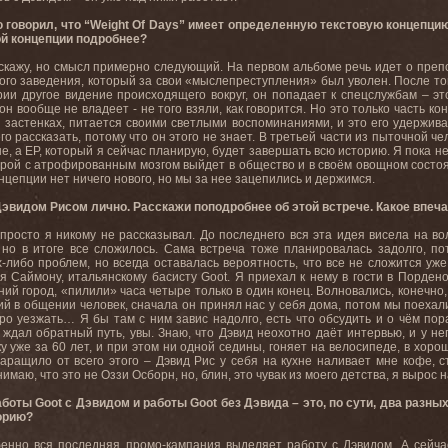
говорил, что “Weight Of Days” имеет определенную текстовую концепцию
ой концепции подробнее?
сскажу, но смысл примерно следующий. На первом альбоме речь идет о препо
ного заведения, который за свои «мыслепреступления» был уволен. После тог
ии другое видение происходящего вокруг, он попадает к спецслужбам – э
 вообще не владеет - не того взяли, как говорится. Но это только часть ко
в застенках, питается своими светлыми воспоминаниями, и это его удержива
го рассказать, потому что он этого не знает. В третьей части из пыточной 
, а EP, который я сейчас планирую, будет завершать всю историю. Я пока не
ерой с атрофированным мозгом выйдет в общество и в своём овощном состоя
онцепции нет ничего нового, но мы за нее зацепились и держимся.
Дэвидом Рисом лично. Расскажи поподробнее об этой встрече. Какое впеча
просто я никому не рассказывал. До последнего вся эта идея висела на во
 но в итоге все сложилось. Сама встреча тоже планировалась задолго, по
х-либо проблем, но всегда оставалась вероятность, что все не сложится уже
ря Саймону, итальянскому басисту Goot. Я приехал к нему в гости в Порден
ний город, «пилили» часа четыре только в один конец. Волновались, конечно
кий в общении человек, сначала он принял нас у себя дома, потом мы поехали
ро уезжать… Я бы там с ним завис надолго, есть что обсудить и о чём пор
ждал обратный путь, увы. Знаю, что Дэвид неохотно даёт интервью, и у не
ку уже за 60 лет, и при этом ни одной седины, гоняет на велосипеде, в хор
таращило от всего этого – Дэвид Рис у себя на кухне наливает мне кофе, 
маю, что это не Оззи Осборн, но, блин, это чувак из моего детства, я вырос н
аботы Goot с Дэвидом и работы Goot без Дэвида – это, по сути, два разн
торию?
енно вся последняя промо-кампания выделяет работу с Дэвидом. А сейчас