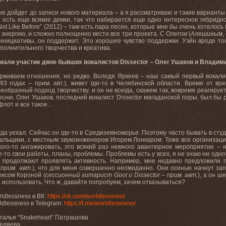
не дойдет до записи нового материала – а я рассматриваю и такие варианты –
, есть еще всякие демки, так что набирается еще одно интересное гибридн
Not Like Before” (2012) – там есть пара песен, которые мне бы очень хотело
энергию, и сложно полноценно вести все три проекта. С Олегом (
Алешиным,
инициативы, он поддержит. Это хорошее чувство поддержки. Уэйн вроде тож
ополнительного творчества и креатива.
имали участие двое бывших вокалистов Dissector – Олег Ушаков и Владим
живаем отношения, но редко. Володя Яркеев – наш самый первый вокалист
93 годах – прим. авт.), живет где-то в Челябинской области. Время от вр
оеобразный подход творчеству, и он не всегда, скажем так, вовремя реагируе
песню. Олег Ушаков, последний вокалист Dissector магаданской поры, был бы 
 флот и все такое…
туда уехал. Сейчас он где-то в Средиземноморье. Поэтому часто бывать в студ
льщики, с местным звукоинженером Игорем Лонкаром. Тоже все организацион
ого-то ангажировать, это всякий раз немного авантюрное мероприятие – на
е-то свои работы, планы, проблемы. Проблемы есть у всех, я не знаю ни одног
р продолжают проявлять активность. Например, мне недавно предложили п
прим. авт.
), что для меня совершенно неожиданно. Они осенью начнут запи
ексом Короной (
сессионный гитарист Goot и Dissector – прим. авт.
), а он ш
е использовать. Что ж, давайте попробуем, зачем отказываться?
dlessness в ВК:
https://vk.com/worldlessness
dlessness в Telegram:
https://t.me/worldlessness/
талья “Snakeheart” Патрашова
Федяева