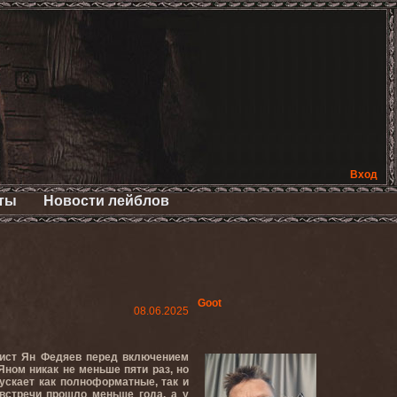
Вход
ты
Новости лейблов
Goot
08.06.2025
алист Ян Федяев перед включением
ном никак не меньше пяти раз, но
ускает как полноформатные, так и
встречи прошло меньше года, а у