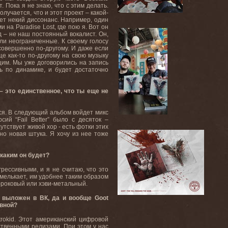
. Пока я не знаю, что с этим делать.
лучается, что и этот проект – какой-
дет некий диссонанс. Например, один
на Paradise Lost, где пою я. Вот он
д – не наш постоянный вокалист. Он,
ли неограниченные. К своему голосу
совершенно по-другому. И даже если
е как-то по-другому на свою музыку
щим. Мы уже договорились на запись
ь по динамике, и будет достаточно
– это единственное, что ты еще не
лся. В следующий альбом войдет микс
сий “Fail Better” было с десяток –
утствует живой хор - есть фотки этих
но новая штука. Я хочу из нее тоже
 каким он будет?
грессивными, и я не считаю, что это
 мелькает, им удобнее таким образом
-роковый или хэви-метальный.
е выложен в ВК, да и вообще Goot
ивной?
trokid. Этот американский цифровой
бственными релизами. При этом у нас