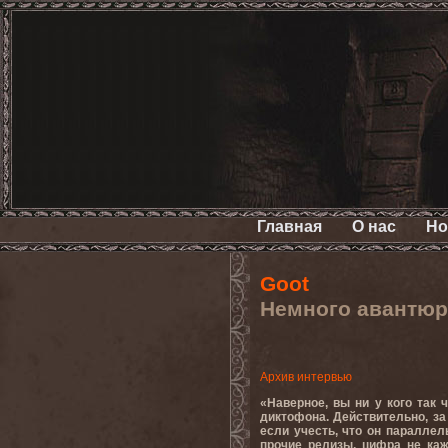
Главная
О нас
Но
Goot
Немного авантюр
Архив интервью
«Наверное, вы ни у кого так 
диктофона. Действительно, за
если учесть, что он параллел
прочие релизы, цифра не каж