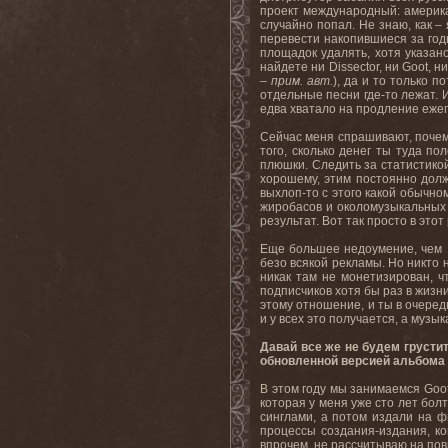
проект международный: американ
случайно попал. Не знаю, как –
перевести накопившиеся за годы
площадок удалять, хотя указано
найдете ни Dissector, ни Goot, н
– прим. авт.
), да и то только 
отдельные песни где-то лежат. И
едва хватало на продление ежег
Сейчас меня спрашивают, почему
того, сколько денег ты туда п
плюшки. Следить за статистикой
хорошему, этим постоянно долж
выхлоп-то с этого какой обычно
жиробасов и околомузыкальных 
результат. Вот так просто в это
Еще большее недоумение, чем В
безо всякой рекламы. Но никто 
никак там не монетизирован, ч
подписчиков хотя бы раз в жизни
этому отношение, и ты в очеред
и у всех это получается, а музык
Давай все же не будем грустит
обновленной версией альбома T
В этом году мы занимаемся Goot
которая у меня уже сто лет болт
синглами, а потом издали на ф
процессы создания-издания, ко
впрочем, не рассчитываю на пов