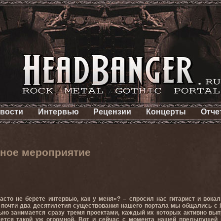
вости
Интервью
Рецензии
Концерты
Отче
ное мероприятие
часто не берете интервью, как у меня»? – спросил нас гитарист и вок
 почти два десятилетия существования нашего портала мы общались с Я
ьно занимается сразу тремя проектами, каждый их которых активно вып
ется такой уж огромной. Вот и сейчас с момента нашей предыдущей 