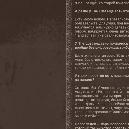
“One Life Ago”, со старой вокал
А разве у The Lust еще есть чт
Есть много нового. Перезаписан
обязательств, для души, под на
Разумеется, нам нужно делать с
говоря, набирается очень инт
“Tangled” так и не реализовалас
У The Lust недавно появилось
вообще без цифровой дистри
Да, я их напечатал всего 30 шту
меня было несколько папок, и 
выпустили на последнем цифрово
только для фэнов, они поймут и 
У твоих проектов есть несколь
на виниле?
Хотелось бы. У меня есть один 
мы делали в Италии, а эти – 
показалось это самым прикольн
релизы; там, правда, большой г
через дальнобоев, но сейчас э
«жесткие» эксклюзивы, могут там
хороша прозрачная семидюймовка
было, и сейчас.
Напоследок – пара вопросов п
который ты бы хотел довести 