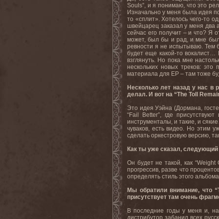
Souls”, и я понимаю, что это ре
Изначально у меня была идея пос
то «сплит». Хотелось чего-то о
швейцарец заказал у меня два а
сейчас его получит – и что? Я 
может, был бы и рад, и мне бы
ревности я не испытываю. Тем 
будет еще какой-то вокалист… 
взглянуть. Но пока мне настол
нескольких новых треков: это
материала для EP – там тоже бу
Несколько лет назад у нас в 
делал. И вот на “The Toll Rema
Это идея Уэйна (Дормана, госте
“Fail Better”, где присутству
инструменталы, и такие, и сякие
чуваков, есть видео. Но этим 
сделать оркестровую версию, так
Как ты уже сказал, следующий 
Он будет не такой, как “Weight
прогрессив, разве что проценто
определять стиль этого альбом
Мы обратили внимание, что “
присутствует там очень фрагм
В последние годы у меня и, на
дистрибутор забанил всех русск