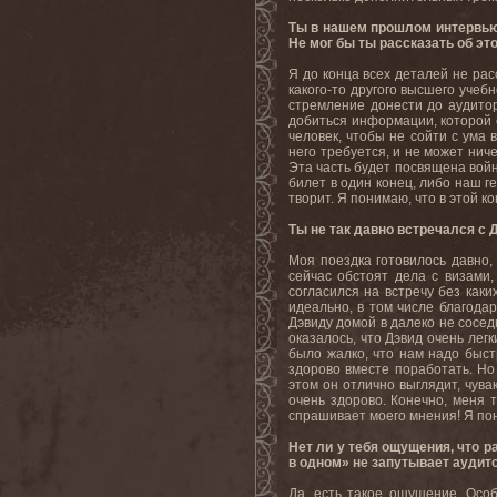
Ты в нашем прошлом интервью 
Не мог бы ты рассказать об эт
Я до конца всех деталей не ра
какого-то другого высшего учеб
стремление донести до аудитор
добиться информации, которой он
человек, чтобы не сойти с ума 
него требуется, и не может ниче
Эта часть будет посвящена войне
билет в один конец, либо наш г
творит. Я понимаю, что в этой к
Ты не так давно встречался с 
Моя поездка готовилось давно, 
сейчас обстоят дела с визами,
согласился на встречу без каки
идеально, в том числе благода
Дэвиду домой в далеко не сосед
оказалось, что Дэвид очень лег
было жалко, что нам надо быст
здорово вместе поработать. Но 
этом он отлично выглядит, чува
очень здорово. Конечно, меня 
спрашивает моего мнения! Я пони
Нет ли у тебя ощущения, что р
в одном» не запутывает ауди
Да, есть такое ощущение. Особ