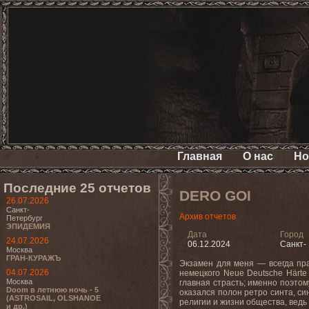
Главная
О нас
Но
Последние 25 отчетов
DERO GOI
26.07.2026
Санкт-
Архив отчетов
Петербург
ЭПИДЕМИЯ
Дата
Город
24.07.2026
06.12.2024
Санкт-
Москва
ГРАН-КУРАЖЪ
Экзамен для меня — всегда праз
04.07.2026
немецкого Neue Deutsche Härte
Москва
главная страсть; именно поэто
Doom в летнюю ночь - 5
оказался полон ретро синта, си
(ASTROSAIL, OLSHANOE
религии и жизни общества, ведь 
и др.)