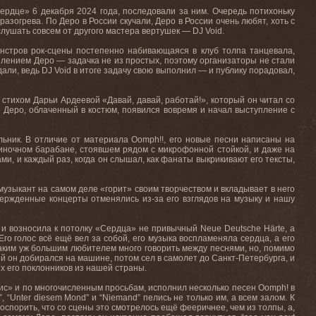
ердце» 6 декабря 2024 года, последовали за ним. Очередь потихоньку
зогрева. По Деро в России скучали, Деро в России очень любят, хоть с
слушать совсем от другого мастера вертушек — DJ Void.
монстров рок-сцены постепенно набивающаяся в клуб толпа танцевала,
плением Деро — задачка не из простых, поэтому организаторы не стали
али, ведь DJ Void в итоге задачу свою выполнил — и публику порадовал,
 стихом Дарьи Ардеевой «Давай, давай, работай!», который он читал со
не Деро, облаченный в костюм, появился вовремя и начал выступление с
льник. В отличие от материала Oomph!!, его новые песни написаны на
диночном барабане, стоявшем рядом с микрофонной стойкой, и даже на
ми, и каждый раз, когда он слышал, как фанаты выкрикивают его тексты,
 музыкант на самом деле «горит» своим творчеством и вкладывает в него
дтвержденные концерты отменялись из-за его взглядов на музыку и нашу
и возносила к потолку «Сердца» не привычный Neue Deutsche Härte, а
го голос всё ещё вел за собой, его музыка воспламеняла сердца, а его
таким уж большим любителем много говорить между песнями, но, помимо
ией он добирался на машине, потом сел в самолет до Санкт-Петербурга, и
х его поклонников из нашей страны.
бис» и по многочисленным просьбам, исполнил несколько песен Oomph! в
, “Unter diesem Mond” и “Niemand” пелись не только им, а всем залом. К
спорить, что со сцены это смотрелось ещё фееричнее, чем из толпы, а,