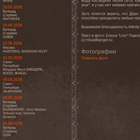
когда последняя песня сета, «у
АРИЯ
year”, и у нас нет никаких причин
29.05.2026
Белград
Зато хочется верить, что Деро
(Сербия)
способна преодолеть любые преп
ANTHRAX
25.05.2026
Выражаем благодарность Infinit
Белград
(Сербия)
Текст и фото: Елена “Linn” Павл
OMEN
(с) HeadBanger.ru
15.05.2026
Москва
Фотографии
HUNTERS, SHADOW HOST
15.05.2026
Показать фото
Санкт-
Петербург
Мещера Фест (МЕЩЕРА,
MJOD, ЖАБА)
09.05.2026
Санкт-
Петербург
SKAFANDR
09.05.2026
Белград
(Сербия)
RAINMAKER - Iron Maiden
Tribute feat. Dennis
Stratton
24.04.2026
Белград
(Сербия)
GBH