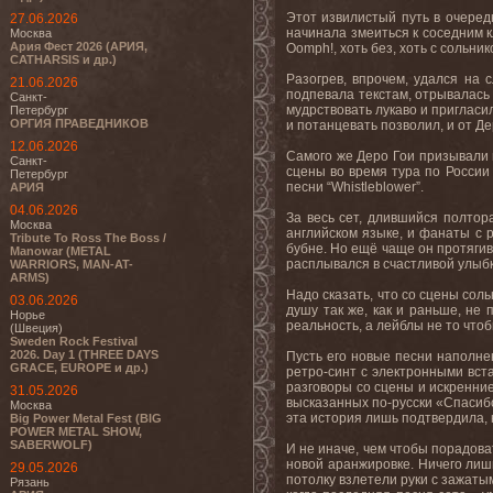
Этот извилистый путь в очеред
27.06.2026
начинала змеиться к соседним к
Москва
Ария Фест 2026 (АРИЯ,
Oomph!, хоть без, хоть с сольн
CATHARSIS и др.)
Разогрев, впрочем, удался на 
21.06.2026
подпевала текстам, отрывалась
Санкт-
мудрствовать лукаво и пригласи
Петербург
ОРГИЯ ПРАВЕДНИКОВ
и потанцевать позволил, и от Де
12.06.2026
Самого же Деро Гои призывали н
Санкт-
сцены во время тура по России 
Петербург
песни “Whistleblower”.
АРИЯ
04.06.2026
За весь сет, длившийся полтор
Москва
английском языке, и фанаты с 
Tribute To Ross The Boss /
бубне. Но ещё чаще он протягив
Manowar (METAL
расплывался в счастливой улыбк
WARRIORS, MAN-AT-
ARMS)
Надо сказать, что со сцены сол
03.06.2026
душу так же, как и раньше, не 
Норье
реальность, а лейблы не то что
(Швеция)
Sweden Rock Festival
2026. Day 1 (THREE DAYS
Пусть его новые песни наполне
GRACE, EUROPE и др.)
ретро-синт с электронными вста
разговоры со сцены и искренни
31.05.2026
высказанных по-русски «Спасибо»
Москва
эта история лишь подтвердила, 
Big Power Metal Fest (BIG
POWER METAL SHOW,
SABERWOLF)
И не иначе, чем чтобы порадова
новой аранжировке. Ничего лишне
29.05.2026
потолку взлетели руки с зажаты
Рязань