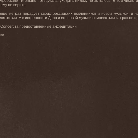
мфовская» “Niemand”, отзвучала, уходить никому не хотелось. В том числе 
 ему не верить.
 ещё не раз порадует своих российских поклонников и новой музыкой, и но
ятствия. А в искренности Деро и его новой музыки сомневаться как раз не п
y Concert за предоставленные аккредитации
ова