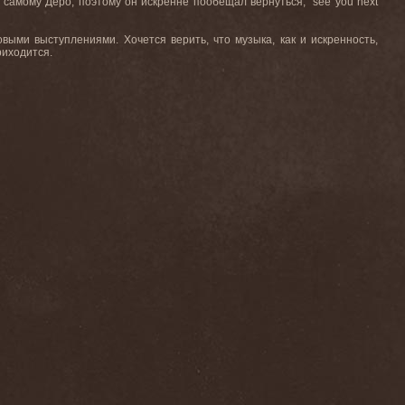
и самому Деро, поэтому он искренне пообещал вернуться, “see you next
выми выступлениями. Хочется верить, что музыка, как и искренность,
риходится.