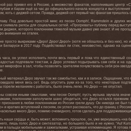
ной раз привел его в Россию, а множество фанатов, наполнивших центр «С
лубам и барам ещё за час до официального начала концерта и выступления ра
иком, хоть с диджей-сетом. Правда, диджей-сет первый час фанатам пришлось 
славу. Под довольно простой микс из песен Oomph!, Rammstein и других 
 и снимала рилсы для социальных сетей. «Прогревать» публику перед высту
ли диджея, которого поклонники тяжелой музыки давно уже знают. И не прогад
ро внимания не отвлек.
е просто выкриками «Деро! Деро! Деро!» (хотя не обошлось и без них), но и
и Беларуси в 2017 году. Подействовал ли стих, неизвестно, однако на сце
а часа, он успел исполнить почти весь первый и пока что единственный со
радостью подпевали текстам, а Деро успевал подыгрывать сам себе и на о
ал микрофон в зал, чтобы позволить зрителям почувствовать себя рок-звезда
е.
ьный материал Деро звучал так же самобытно, как и в записи. Ощущение, что
покидало меня весь сет. Ведь опустить руки из-за того, что некоторые по
бы горели желанием с работать, было очень легко. Но Деро — не опустил.
ны совсем иными смыслами, чем песни Oomph!, пусть музыка звучала иначе 
вками, поклонники заполучили шанс убедиться, что Деро остался прежним. Е
е признания в любви поклонникам из России грели душу. Он никогда не был 
 и кратких вступлений к песням, он успел рассказать, что до границ с Росс
насколько много Деро, помимо очевидного, готов сделать для поддерживающи
ть наши сердца и, быть может, вспомнить прошлое, он, уже вернувшись «на 
го, лишь голос Деро и синтезатор, но большего было и не нужно. “Auf Kurs”
ми в пальцах мобильными и зажигалками, устраивая иллюминацию. Я готова по