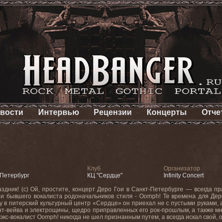
вости
Интервью
Рецензии
Концерты
Отче
Клуб
Организатор
 Петербург
КЦ "Сердце"
Infinity Concert
дник! (с) Ой, простите, концерт Деро Гои в Санкт-Петербурге — всегда пр
 и бывшего вокалиста родоначальников стиля - Oomph! Те времена для Деро
му в питерский культурный центр «Сердце» он приехал не с пустыми руками,
нт-вейва и электрощины, щедро приправленных его рок-прошлым, а также мн
экс-вокалист Oomph! никогда не шел признанным путем, а всегда искал свой,