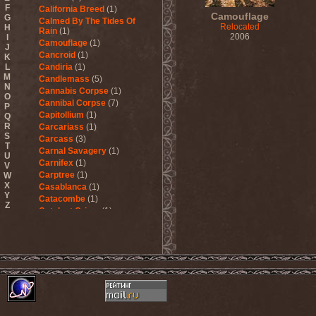
F
California Breed
(1)
Camouflage
G
Calmed By The Tides Of
Relocated
H
Rain
(1)
2006
I
Camouflage
(1)
J
Cancroid
(1)
K
L
Candiria
(1)
M
Candlemass
(5)
N
Cannabis Corpse
(1)
O
Cannibal Corpse
(7)
P
Capitollium
(1)
Q
R
Carcariass
(1)
S
Carcass
(3)
T
Carnal Savagery
(1)
U
Carnifex
(1)
V
Carptree
(1)
W
X
Casablanca
(1)
Y
Catacombe
(1)
Z
Catalyst Crime
(1)
Catamenia
(2)
Catapultah
(2)
Catarsis Incarne
(1)
Catchers In The Rye
(1)
Catharsis
(7)
Catharsis vs Margenta
(1)
Cathedral
(1)
Cathouse
(1)