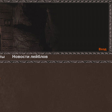
Вход
ты
Новости лейблов
>