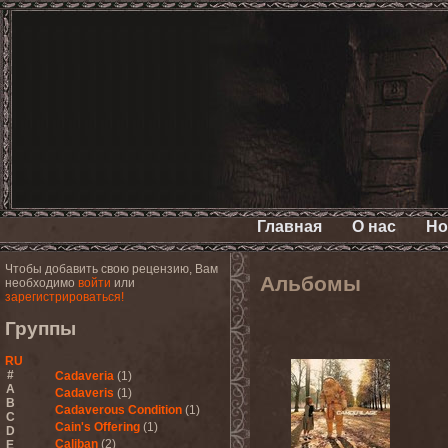
Главная
О нас
Но
Чтобы добавить свою рецензию, Вам
Альбомы
необходимо
войти
или
зарегистрироваться!
Группы
RU
#
Cadaveria
(1)
A
Cadaveris
(1)
B
Cadaverous Condition
(1)
C
Cain's Offering
(1)
D
Caliban
(2)
E