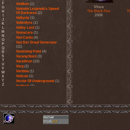
F
Vadikan
(1)
Virus
G
Valentin Lezjenda’s Speed
The Black Flux
T
H
Of Darkness
(2)
2008
I
Valkyrja
(1)
J
Vallenfyre
(1)
K
L
Valley Lord
(1)
M
Vamacara
(1)
N
Van Canto
(4)
O
Van Der Graaf Generator
P
(11)
Q
Vanishing Point
(4)
R
S
Varang Nord
(3)
T
Varathron
(10)
U
Varg
(2)
V
Varttina
(1)
W
Vatican
(1)
X
Y
Vector Of Underground
(1)
Z
Vedmak
(1)
Velcrocranes
(1)
Veldraveth
(1)
Vendetta
(4)
Venom Inc.
(2)
Veratrum
(1)
Verba & Оля Пулатова
(1)
Verge
(1)
Vergeltung
(1)