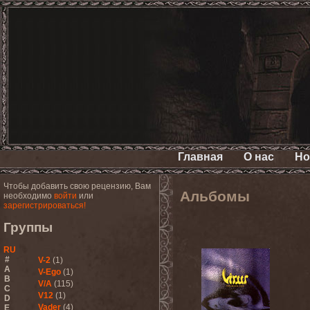
Главная
О нас
Но
Чтобы добавить свою рецензию, Вам
Альбомы
необходимо
войти
или
зарегистрироваться!
Группы
RU
#
V-2
(1)
A
V-Ego
(1)
B
V/A
(115)
C
V12
(1)
D
Vader
(4)
E