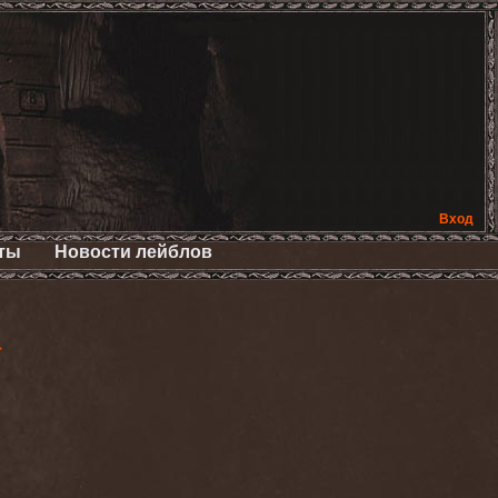
Вход
ты
Новости лейблов
>