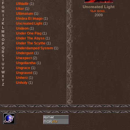
F
Ulfdallir
(1)
Uncreated Light
G
Ultar
(1)
Чья вина...
H
Ultimatum
(1)
2009
I
Umbra Et Imago
(1)
J
K
Uncreated Light
(1)
L
Undeon
(1)
M
Under One Flag
(1)
N
Under The Abyss
(1)
O
Under The Scythe
(1)
P
Q
Underdamped System
(1)
R
Undergust
(1)
S
Unexpect
(2)
T
Ungoliantha
(1)
U
Ungrace
(1)
V
W
Ungraved
(1)
X
Unherz
(1)
Y
Unholy
(1)
Z
Unholy Fables
(1)
Unholy Night
(1)
Unisonic
(3)
United Mind Club
(1)
Unitopia
(2)
Unleash The Archers
(5)
Unleashed
(6)
Unlucky Buried
(1)
Unmercenaries
(1)