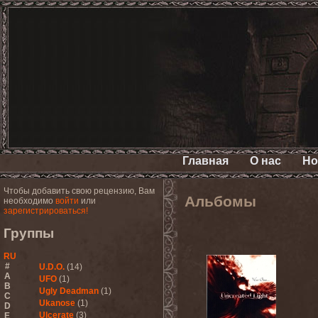
Главная
О нас
Но
Чтобы добавить свою рецензию, Вам
Альбомы
необходимо
войти
или
зарегистрироваться!
Группы
RU
#
U.D.O.
(14)
A
UFO
(1)
B
Ugly Deadman
(1)
C
Ukanose
(1)
D
Ulcerate
(3)
E