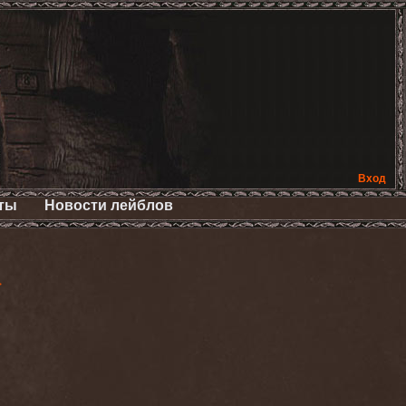
Вход
ты
Новости лейблов
>