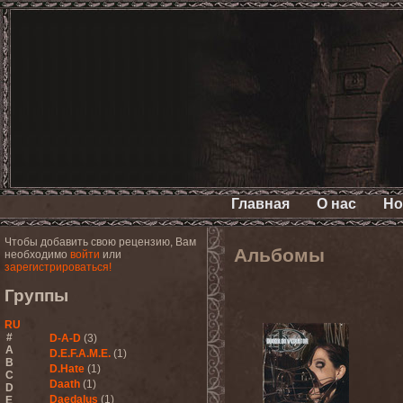
Главная
О нас
Но
Чтобы добавить свою рецензию, Вам
Альбомы
необходимо
войти
или
зарегистрироваться!
Группы
RU
#
D-A-D
(3)
A
D.E.F.A.M.E.
(1)
B
D.Hate
(1)
C
Daath
(1)
D
Daedalus
(1)
E