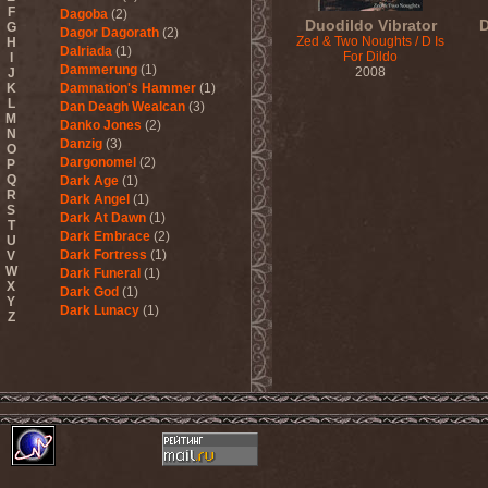
F
Dagoba
(2)
Duodildo Vibrator
D
G
Dagor Dagorath
(2)
Zed & Two Noughts / D Is
H
Dalriada
(1)
For Dildo
I
Dammerung
(1)
2008
J
K
Damnation's Hammer
(1)
L
Dan Deagh Wealcan
(3)
M
Danko Jones
(2)
N
Danzig
(3)
O
Dargonomel
(2)
P
Q
Dark Age
(1)
R
Dark Angel
(1)
S
Dark At Dawn
(1)
T
Dark Embrace
(2)
U
Dark Fortress
(1)
V
W
Dark Funeral
(1)
X
Dark God
(1)
Y
Dark Lunacy
(1)
Z
Dark Millennium
(3)
Dark Moor
(4)
Dark Secret Love
(1)
Dark The Suns
(1)
Dark Tranquillity
(2)
Dark Vision
(1)
Darkane
(2)
Darker Half
(1)
Darkmoon Warrior
(1)