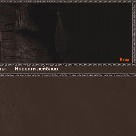
Вход
ты
Новости лейблов
>