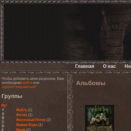
Главная
О нас
Но
Чтобы добавить свою рецензию, Вам
Альбомы
необходимо
войти
или
зарегистрироваться!
Группы
RU
#
ЖаБЪ
(1)
A
Жатва
(2)
B
Железный Поток
(2)
C
Живая Вода
(1)
D
Жнец
(2)
E