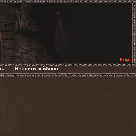
Вход
ты
Новости лейблов
>