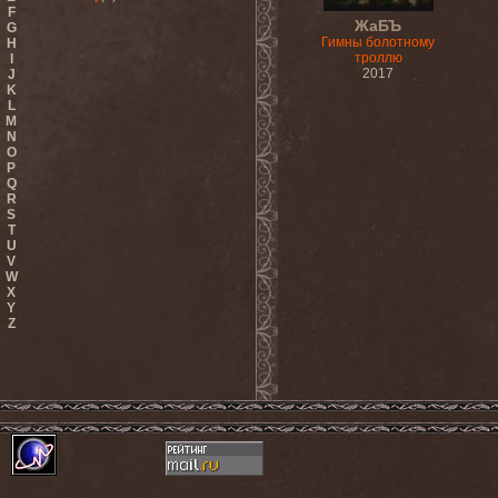
F
ЖаБЪ
G
Гимны болотному
H
троллю
I
2017
J
K
L
M
N
O
P
Q
R
S
T
U
V
W
X
Y
Z