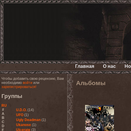
Главная
О нас
Но
Чтобы добавить свою рецензию, Вам
Альбомы
необходимо
войти
или
зарегистрироваться!
Группы
RU
#
U.D.O.
(14)
A
UFO
(1)
B
Ugly Deadman
(1)
C
Ukanose
(1)
D
Ulcerate
(3)
E