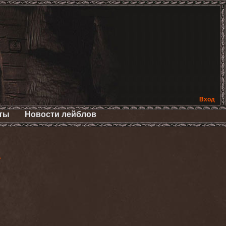
Вход
ты
Новости лейблов
>