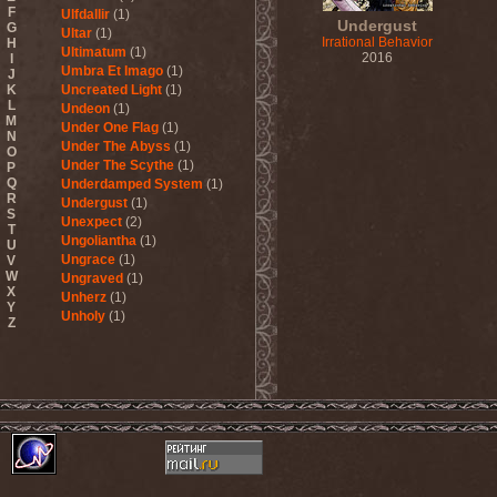
F
Ulfdallir
(1)
Undergust
G
Ultar
(1)
Irrational Behavior
H
Ultimatum
(1)
2016
I
Umbra Et Imago
(1)
J
K
Uncreated Light
(1)
L
Undeon
(1)
M
Under One Flag
(1)
N
Under The Abyss
(1)
O
Under The Scythe
(1)
P
Q
Underdamped System
(1)
R
Undergust
(1)
S
Unexpect
(2)
T
Ungoliantha
(1)
U
Ungrace
(1)
V
W
Ungraved
(1)
X
Unherz
(1)
Y
Unholy
(1)
Z
Unholy Fables
(1)
Unholy Night
(1)
Unisonic
(3)
United Mind Club
(1)
Unitopia
(2)
Unleash The Archers
(5)
Unleashed
(6)
Unlucky Buried
(1)
Unmercenaries
(1)