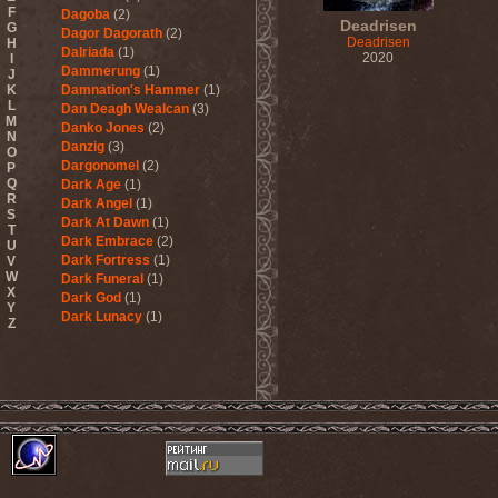
F
Dagoba
(2)
Deadrisen
G
Dagor Dagorath
(2)
Deadrisen
H
Dalriada
(1)
2020
I
Dammerung
(1)
J
K
Damnation's Hammer
(1)
L
Dan Deagh Wealcan
(3)
M
Danko Jones
(2)
N
Danzig
(3)
O
Dargonomel
(2)
P
Q
Dark Age
(1)
R
Dark Angel
(1)
S
Dark At Dawn
(1)
T
Dark Embrace
(2)
U
Dark Fortress
(1)
V
W
Dark Funeral
(1)
X
Dark God
(1)
Y
Dark Lunacy
(1)
Z
Dark Millennium
(3)
Dark Moor
(4)
Dark Secret Love
(1)
Dark The Suns
(1)
Dark Tranquillity
(2)
Dark Vision
(1)
Darkane
(2)
Darker Half
(1)
Darkmoon Warrior
(1)