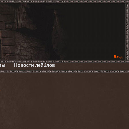
Вход
ты
Новости лейблов
>