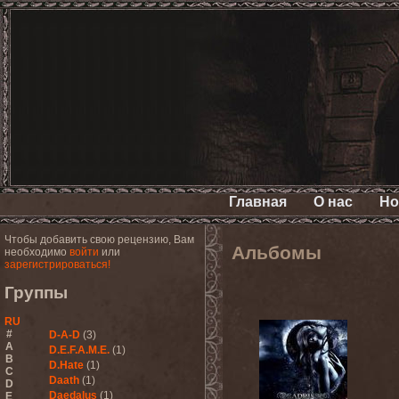
Главная
О нас
Но
Чтобы добавить свою рецензию, Вам
Альбомы
необходимо
войти
или
зарегистрироваться!
Группы
RU
#
D-A-D
(3)
A
D.E.F.A.M.E.
(1)
B
D.Hate
(1)
C
Daath
(1)
D
Daedalus
(1)
E