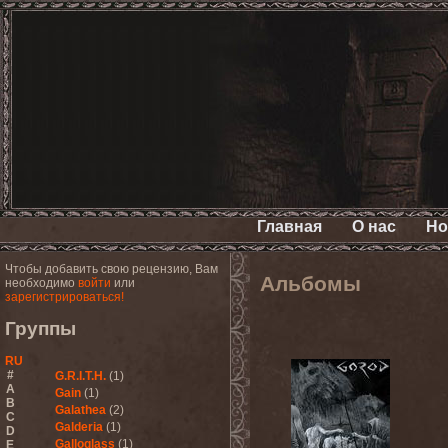
Главная
О нас
Но
Чтобы добавить свою рецензию, Вам
Альбомы
необходимо
войти
или
зарегистрироваться!
Группы
RU
#
G.R.I.T.H.
(1)
A
Gain
(1)
B
Galathea
(2)
C
Galderia
(1)
D
Galloglass
(1)
E