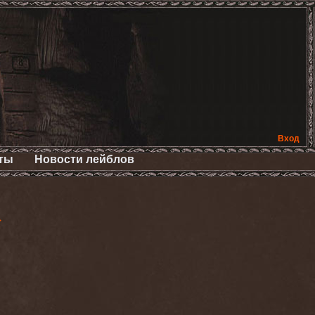
Вход
ты
Новости лейблов
>