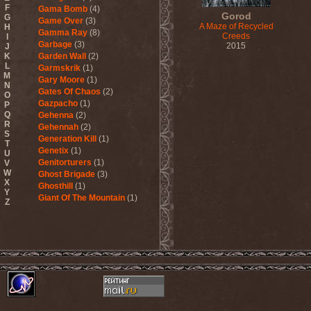
F
Gama Bomb
(4)
Gorod
G
Game Over
(3)
A Maze of Recycled
H
Gamma Ray
(8)
Creeds
I
Garbage
(3)
2015
J
K
Garden Wall
(2)
L
Garmskrik
(1)
M
Gary Moore
(1)
N
Gates Of Chaos
(2)
O
Gazpacho
(1)
P
Q
Gehenna
(2)
R
Gehennah
(2)
S
Generation Kill
(1)
T
Genetix
(1)
U
Genitorturers
(1)
V
W
Ghost Brigade
(3)
X
Ghosthill
(1)
Y
Giant Of The Mountain
(1)
Z
Gizmodrome
(1)
Gjallarhorn
(1)
Gjeldrune
(3)
Glass Reason
(1)
Glenn Hughes
(2)
Glittertind
(2)
Gloryhammer
(1)
Glowsun
(1)
Glyder
(1)