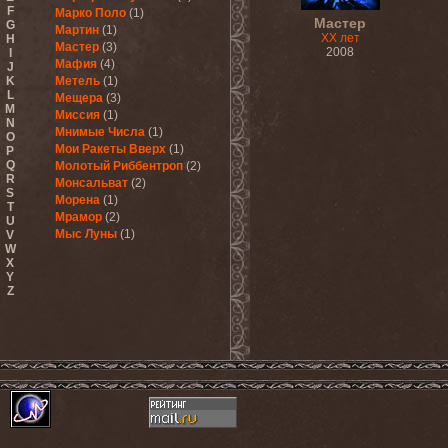
F
Марко Поло
(1)
Мастер
G
Мартин
(1)
XX лет
H
Мастер
(3)
2008
I
Мафия
(4)
J
K
Метель
(1)
L
Мещера
(3)
M
Миссия
(1)
N
Мнимые Числа
(1)
O
Мои Ракеты Вверх
(1)
P
Q
Молотый Риббентроп
(2)
R
Монсальват
(2)
S
Морена
(1)
T
Мрамор
(2)
U
Мыс Луны
(1)
V
W
X
Y
Z