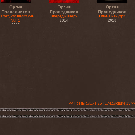
Оргия
Оргия
Оргия
Праведников
Праведников
Праведников
я тех, кто видит сны.
Вперед и вверх
Пламя изнутри
Vol. 1
2014
2018
2010
<< Предыдущие 25
|
Следующие 25 >