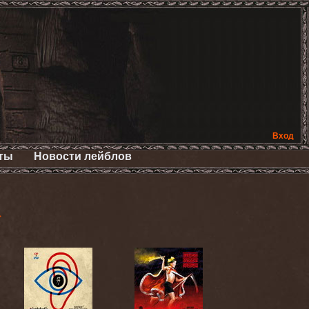
Вход
ты
Новости лейблов
>