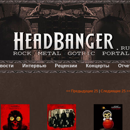
вости
Интервью
Рецензии
Концерты
Отче
<< Предыдущие 25
|
Следующие 25 >