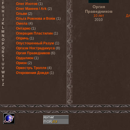
F
Олег Изотов
(1)
Оргия
G
Олег Макеев / Ark
(2)
Праведников
H
Ольви
(2)
I
10 лет
Дл
Ольга Рожнова и Вояж
(1)
J
2010
K
Омела
(4)
L
Онтарио
(1)
M
Операция Пластилин
(1)
N
Опричь
(1)
O
Опустошенный Разум
(1)
P
Q
Оргазм Нострадамуса
(8)
R
Оргия Праведников
(6)
S
Ордалион
(1)
T
Орион
(2)
U
Оркестръ Тролля
(4)
V
W
Откровения Дождя
(1)
X
Y
Z