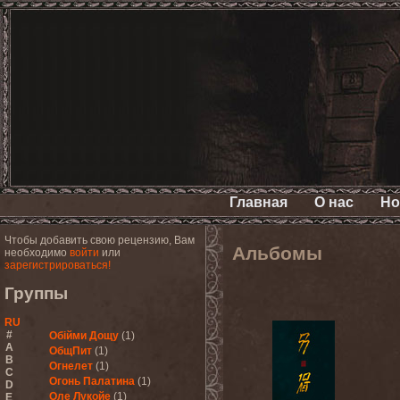
Главная
О нас
Но
Чтобы добавить свою рецензию, Вам
Альбомы
необходимо
войти
или
зарегистрироваться!
Группы
RU
#
Обiйми Дощу
(1)
A
ОбщПит
(1)
B
Огнелет
(1)
C
Огонь Палатина
(1)
D
Оле Лукойе
(1)
E