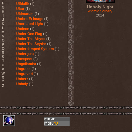
F
Ulfdallir
(1)
Unholy Night
G
Ultar
(1)
Atomic Sorcery
H
Ultimatum
(1)
2024
I
Umbra Et Imago
(1)
J
K
Uncreated Light
(1)
L
Undeon
(1)
M
Under One Flag
(1)
N
Under The Abyss
(1)
O
Under The Scythe
(1)
P
Q
Underdamped System
(1)
R
Undergust
(1)
S
Unexpect
(2)
T
Ungoliantha
(1)
U
Ungrace
(1)
V
W
Ungraved
(1)
X
Unherz
(1)
Y
Unholy
(1)
Z
Unholy Fables
(1)
Unholy Night
(1)
Unisonic
(3)
United Mind Club
(1)
Unitopia
(2)
Unleash The Archers
(5)
Unleashed
(6)
Unlucky Buried
(1)
Unmercenaries
(1)