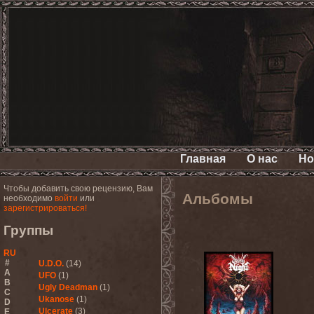
Главная
О нас
Но
Чтобы добавить свою рецензию, Вам
Альбомы
необходимо
войти
или
зарегистрироваться!
Группы
RU
#
U.D.O.
(14)
A
UFO
(1)
B
Ugly Deadman
(1)
C
Ukanose
(1)
D
Ulcerate
(3)
E