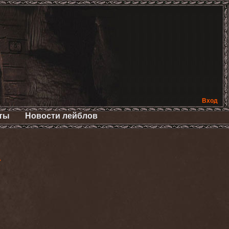
Вход
ты
Новости лейблов
>