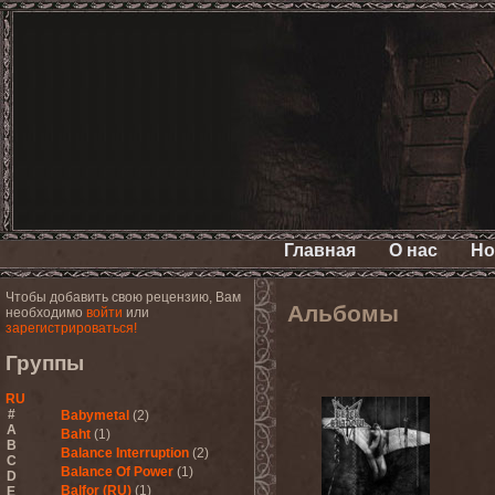
Главная
О нас
Но
Чтобы добавить свою рецензию, Вам
Альбомы
необходимо
войти
или
зарегистрироваться!
Группы
RU
#
Babymetal
(2)
A
Baht
(1)
B
Balance Interruption
(2)
C
Balance Of Power
(1)
D
Balfor (RU)
(1)
E