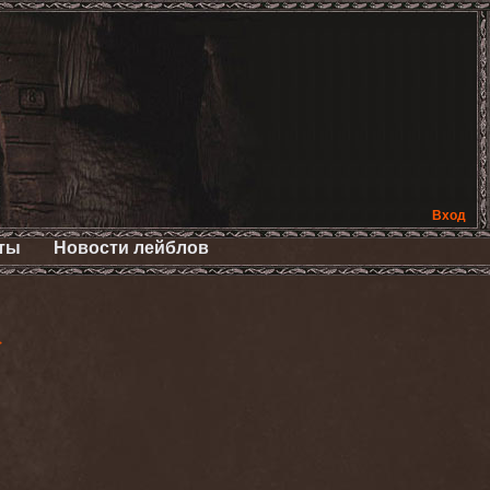
Вход
ты
Новости лейблов
>