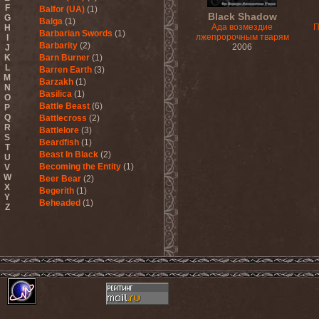
F
Balfor (UA)
(1)
Black Shadow
G
Balga
(1)
Ада возмездие
П
H
Barbarian Swords
(1)
лжепророчным тварям
I
Barbarity
(2)
2006
J
K
Barn Burner
(1)
L
Barren Earth
(3)
M
Barzakh
(1)
N
Basilica
(1)
O
Battle Beast
(6)
P
Q
Battlecross
(2)
R
Battlelore
(3)
S
Beardfish
(1)
T
Beast In Black
(2)
U
Becoming the Entity
(1)
V
W
Beer Bear
(2)
X
Begerith
(1)
Y
Beheaded
(1)
Z
Beheaded Zombie
(1)
Behemoth
(3)
Beherit
(1)
Beholder
(1)
Believer
(1)
Below
(1)
Belphegor
(4)
Beneath The Massacre
(2)
Benediction
(2)