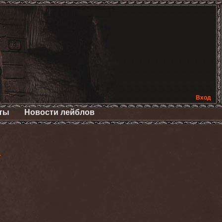
Вход
ты
Новости лейблов
>