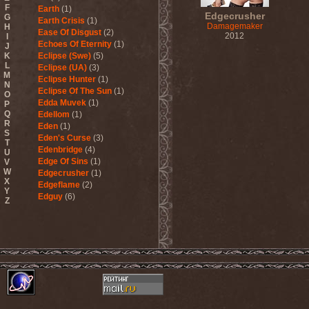
F
Earth
(1)
Edgecrusher
G
Earth Crisis
(1)
Damagemaker
H
Ease Of Disgust
(2)
2012
I
Echoes Of Eternity
(1)
J
K
Eclipse (Swe)
(5)
L
Eclipse (UA)
(3)
M
Eclipse Hunter
(1)
N
Eclipse Of The Sun
(1)
O
Edda Muvek
(1)
P
Q
Edellom
(1)
R
Eden
(1)
S
Eden's Curse
(3)
T
Edenbridge
(4)
U
Edge Of Sins
(1)
V
W
Edgecrusher
(1)
X
Edgeflame
(2)
Y
Edguy
(6)
Z
Edu Falaschi
(1)
Educated Scum
(3)
Edvian
(1)
Efterklang
(1)
Einherjer
(3)
Einsturzende Neubauten
(1)
Eisbrecher
(3)
Eisregen
(2)
Ektomorf
(5)