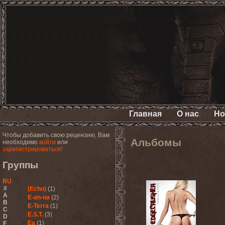
Главная
О нас
Но
Чтобы добавить свою рецензию, Вам
Альбомы
необходимо
войти
или
зарегистрироваться!
Группы
RU
#
(Echo)
(1)
A
E-an-na
(2)
B
E-Terra
(1)
C
E.S.T.
(3)
D
Ea
(1)
E