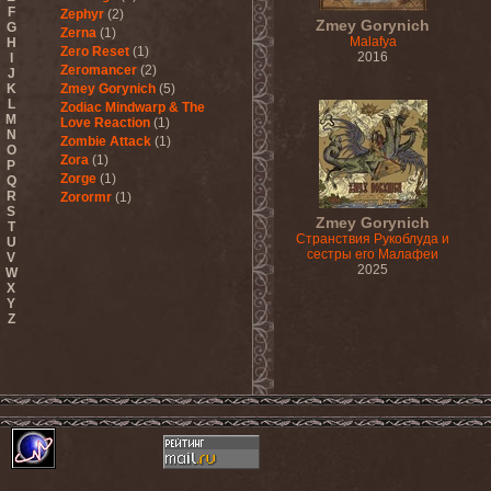
F
Zephyr
(2)
Zmey Gorynich
G
Zerna
(1)
Malafya
H
Zero Reset
(1)
2016
I
Zeromancer
(2)
J
K
Zmey Gorynich
(5)
L
Zodiac Mindwarp & The
M
Love Reaction
(1)
N
Zombie Attack
(1)
O
Zora
(1)
P
Zorge
(1)
Q
R
Zorormr
(1)
S
Zmey Gorynich
T
Странствия Рукоблуда и
U
сестры его Малафеи
V
2025
W
X
Y
Z