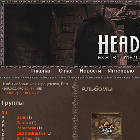
Главная
О нас
Новости
Интервью
Чтобы добавить свою рецензию, Вам
Альбомы
необходимо
войти
или
зарегистрироваться!
Группы
RU
#
Zarin
(1)
A
Zarraza
(1)
B
Zebrahead
(1)
C
Zed Destructive
(1)
D
Zed Yago
(1)
E