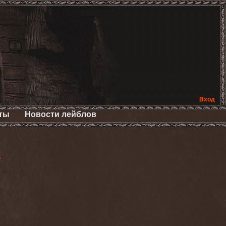
Вход
ты
Новости лейблов
>