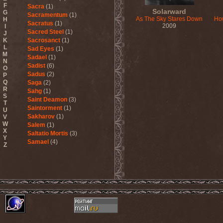
F
Sacra
(1)
Solarward
G
Sacramentum
(1)
As The Sky Stares Down
How
H
Sacratus
(1)
2009
I
Sacred Steel
(1)
J
K
Sacrosanct
(1)
L
Sad Eyes
(1)
M
Sadael
(1)
N
Sadist
(6)
O
Sadus
(2)
P
Q
Saga
(2)
R
Sahg
(1)
S
Saint Deamon
(3)
T
Saintorment
(1)
U
Sakharov
(1)
V
W
Salem
(1)
X
Saltatio Mortis
(3)
Y
Samael
(4)
Z
Sammy Hagar
(1)
Sanctorium
(2)
Sand Aura
(1)
Sandarmoh
(1)
Sangara
(1)
Santa Cruz
(1)
Sarah Where Is My Tea
(1)
Sarcazm
(1)
Sarcolytic
(1)