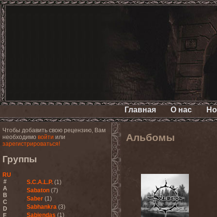
Главная
О нас
Но
Чтобы добавить свою рецензию, Вам
Альбомы
необходимо
войти
или
зарегистрироваться!
Группы
RU
#
S.C.A.L.P.
(1)
A
Sabaton
(7)
B
Saber
(1)
C
Sabhankra
(3)
D
Sabiendas
(1)
E