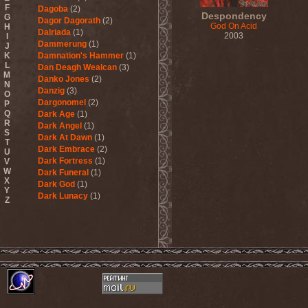
F
Dagoba
(2)
Despondency
G
Dagor Dagorath
(2)
God On Acid
H
Dalriada
(1)
2003
I
Dammerung
(1)
J
K
Damnation's Hammer
(1)
L
Dan Deagh Wealcan
(3)
M
Danko Jones
(2)
N
Danzig
(3)
O
Dargonomel
(2)
P
Q
Dark Age
(1)
R
Dark Angel
(1)
S
Dark At Dawn
(1)
T
Dark Embrace
(2)
U
Dark Fortress
(1)
V
W
Dark Funeral
(1)
X
Dark God
(1)
Y
Dark Lunacy
(1)
Z
Dark Millennium
(3)
Dark Moor
(4)
Dark Secret Love
(1)
Dark The Suns
(1)
Dark Tranquillity
(2)
Dark Vision
(1)
Darkane
(2)
Darker Half
(1)
Darkmoon Warrior
(1)