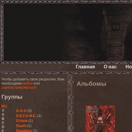
Главная
О нас
Но
Чтобы добавить свою рецензию, Вам
Альбомы
необходимо
войти
или
зарегистрироваться!
Группы
RU
#
D-A-D
(3)
A
D.E.F.A.M.E.
(1)
B
D.Hate
(1)
C
Daath
(1)
D
Daedalus
(1)
E