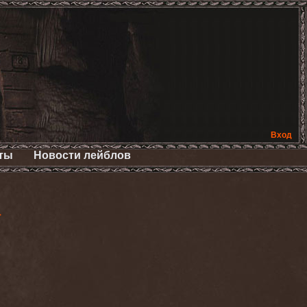
Вход
ты
Новости лейблов
>