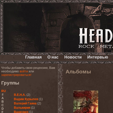
Главная
О нас
Новости
Интервью
Чтобы добавить свою рецензию, Вам
Альбомы
необходимо
войти
или
зарегистрироваться!
Группы
RU
#
В.Е.Н.А.
(2)
A
Вадим Курылев
(1)
B
Валерий Гаина
(2)
C
Валькирия
(1)
D
Ванкувер
(1)
E