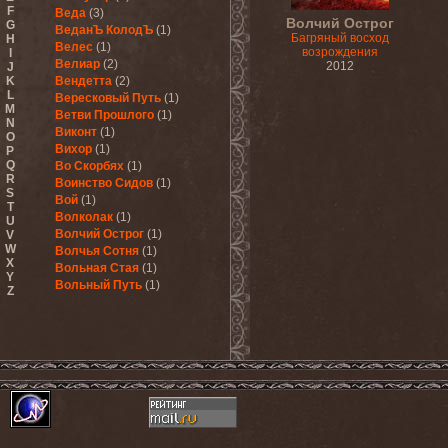
F
Веда
(3)
Волчий Острог
G
ВеданЪ КолодЪ
(1)
Багряный восход
H
Велес
(1)
возрождения
I
Велиар
(2)
2012
J
K
Вендетта
(2)
L
Вересковый Путь
(1)
M
Ветви Прошлого
(1)
N
Виконт
(1)
O
Вихор
(1)
P
Q
Во Скорбях
(1)
R
Воинство Сидов
(1)
S
Вой
(1)
T
Волколак
(1)
U
Волчий Острог
(1)
V
W
Волчья Сотня
(1)
X
Вольная Стая
(1)
Y
Вольный Путь
(1)
Z
Восточный Синдром
(2)
Врата
(2)
Время Жатвы
(2)
Вывороть
(1)