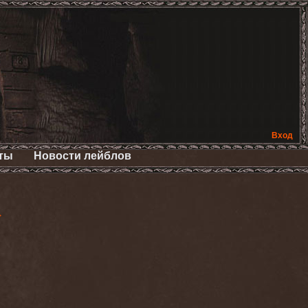
Вход
ты
Новости лейблов
>