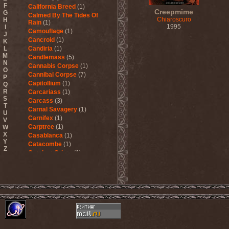
F
California Breed
(1)
Creepmime
G
Calmed By The Tides Of
Chiaroscuro
H
Rain
(1)
1995
I
Camouflage
(1)
J
Cancroid
(1)
K
L
Candiria
(1)
M
Candlemass
(5)
N
Cannabis Corpse
(1)
O
Cannibal Corpse
(7)
P
Capitollium
(1)
Q
R
Carcariass
(1)
S
Carcass
(3)
T
Carnal Savagery
(1)
U
Carnifex
(1)
V
Carptree
(1)
W
X
Casablanca
(1)
Y
Catacombe
(1)
Z
Catalyst Crime
(1)
Catamenia
(2)
Catapultah
(2)
Catarsis Incarne
(1)
Catchers In The Rye
(1)
Catharsis
(7)
Catharsis vs Margenta
(1)
Cathedral
(1)
Cathouse
(1)