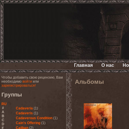
Главная
О нас
Но
Чтобы добавить свою рецензию, Вам
Альбомы
необходимо
войти
или
зарегистрироваться!
Группы
RU
#
Cadaveria
(1)
A
Cadaveris
(1)
B
Cadaverous Condition
(1)
C
Cain's Offering
(1)
D
Caliban
(2)
E