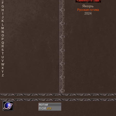
F
Якорь
G
Русская готика
H
2024
I
J
K
L
M
N
O
P
Q
R
S
T
U
V
W
X
Y
Z