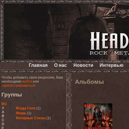
Главная
О нас
Новости
Интервью
Чтобы добавить свою рецензию, Вам
Альбомы
необходимо
войти
или
зарегистрироваться!
Группы
RU
#
Ягода Гало
(1)
A
Якорь
(1)
B
Янтарные Слезы
(1)
C
D
E