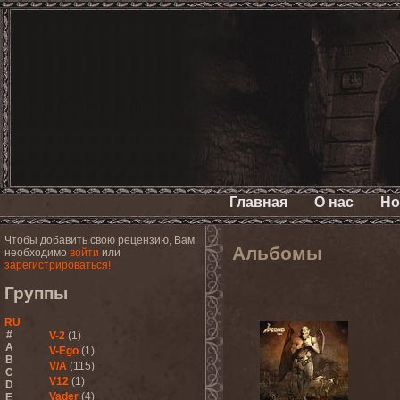
Главная
О нас
Но
Чтобы добавить свою рецензию, Вам
Альбомы
необходимо
войти
или
зарегистрироваться!
Группы
RU
#
V-2
(1)
A
V-Ego
(1)
B
V/A
(115)
C
V12
(1)
D
Vader
(4)
E