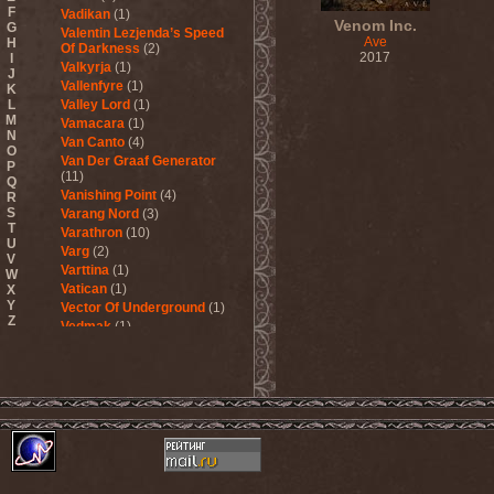
F
Vadikan
(1)
Venom Inc.
G
Valentin Lezjenda’s Speed
Ave
H
Of Darkness
(2)
2017
I
Valkyrja
(1)
J
Vallenfyre
(1)
K
L
Valley Lord
(1)
M
Vamacara
(1)
N
Van Canto
(4)
O
Van Der Graaf Generator
P
(11)
Q
Vanishing Point
(4)
R
S
Varang Nord
(3)
T
Varathron
(10)
U
Varg
(2)
V
Varttina
(1)
W
Vatican
(1)
X
Y
Vector Of Underground
(1)
Z
Vedmak
(1)
Velcrocranes
(1)
Veldraveth
(1)
Vendetta
(4)
Venom Inc.
(2)
Veratrum
(1)
Verba & Оля Пулатова
(1)
Verge
(1)
Vergeltung
(1)