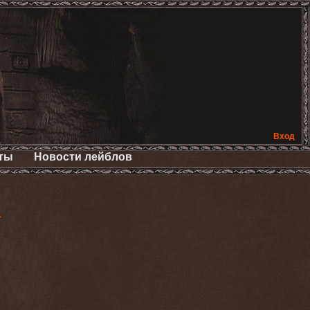
Вход
ты
Новости лейблов
>