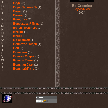
F
Веда
(3)
Во Скорбях
G
ВеданЪ КолодЪ
(1)
Неумолимое
H
Велес
(1)
2024
I
Велиар
(2)
J
K
Вендетта
(2)
L
Вересковый Путь
(1)
M
Ветви Прошлого
(1)
N
Виконт
(1)
O
Вихор
(1)
P
Q
Во Скорбях
(1)
R
Воинство Сидов
(1)
S
Вой
(1)
T
Волколак
(1)
U
Волчий Острог
(1)
V
W
Волчья Сотня
(1)
X
Вольная Стая
(1)
Y
Вольный Путь
(1)
Z
Восточный Синдром
(2)
Врата
(2)
Время Жатвы
(2)
Вывороть
(1)