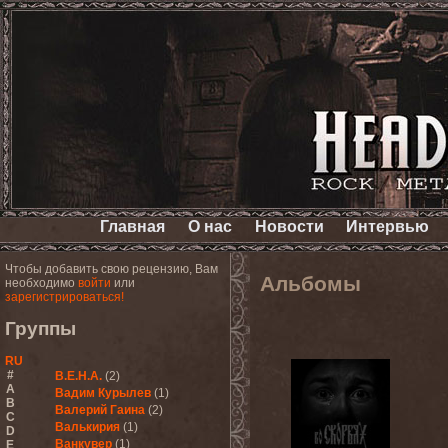
Главная
О нас
Новости
Интервью
Чтобы добавить свою рецензию, Вам
Альбомы
необходимо
войти
или
зарегистрироваться!
Группы
RU
#
В.Е.Н.А.
(2)
A
Вадим Курылев
(1)
B
Валерий Гаина
(2)
C
Валькирия
(1)
D
Ванкувер
(1)
E