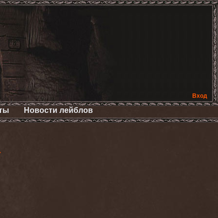
Вход
ты
Новости лейблов
>