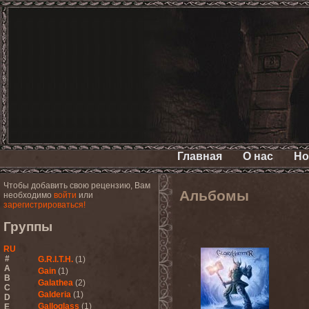
Главная
О нас
Но
Чтобы добавить свою рецензию, Вам
Альбомы
необходимо
войти
или
зарегистрироваться!
Группы
RU
#
G.R.I.T.H.
(1)
A
Gain
(1)
B
Galathea
(2)
C
Galderia
(1)
D
Galloglass
(1)
E