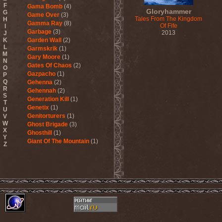
F
Gama Bomb
(4)
Gloryhammer
G
Game Over
(3)
Tales From The Kingdom
H
Gamma Ray
(8)
Of Fife
I
Garbage
(3)
2013
J
K
Garden Wall
(2)
L
Garmskrik
(1)
M
Gary Moore
(1)
N
Gates Of Chaos
(2)
O
Gazpacho
(1)
P
Q
Gehenna
(2)
R
Gehennah
(2)
S
Generation Kill
(1)
T
Genetix
(1)
U
Genitorturers
(1)
V
W
Ghost Brigade
(3)
X
Ghosthill
(1)
Y
Giant Of The Mountain
(1)
Z
Gizmodrome
(1)
Gjallarhorn
(1)
Gjeldrune
(3)
Glass Reason
(1)
Glenn Hughes
(2)
Glittertind
(2)
Gloryhammer
(1)
Glowsun
(1)
Glyder
(1)