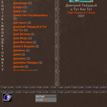
F
Джоконда
(1)
Дмитрий Твёрдый
G
Дзяды
(1)
и Тут Как Тут
H
Дивул
(1)
I
Партизаны и Слоны
Династия Посвященных
J
2007
(3)
K
L
Дистранс
(1)
M
Дмитрий Твёрдый и Тут
N
Как Тут
(1)
O
Дом Ветров
(1)
P
Дом Меда
(1)
Q
Дом Мясника
(1)
R
S
Дорога Водана
(3)
T
Древень
(1)
U
Дрём
(1)
V
Дружина
(1)
W
Дружина Правды
(1)
X
Y
Дрыгва
(2)
Z
Духи Предков
(1)
Дьяволиада
(1)