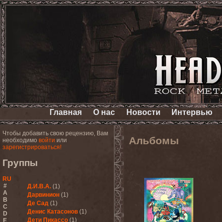
Главная
О нас
Новости
Интервью
Чтобы добавить свою рецензию, Вам
Альбомы
необходимо
войти
или
зарегистрироваться!
Группы
RU
#
Д.И.В.А.
(1)
A
Дарвинион
(1)
B
Де Сад
(1)
C
Денис Катасонов
(1)
D
Дети Пикассо
(1)
E