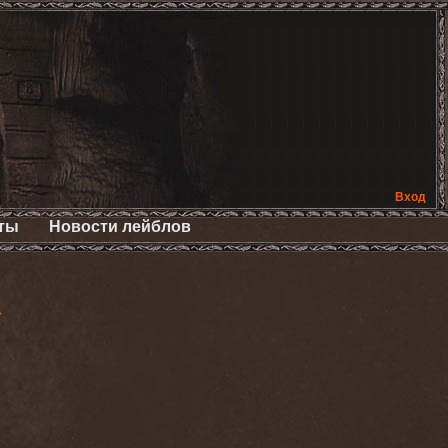
Вход
ты
Новости лейблов
>