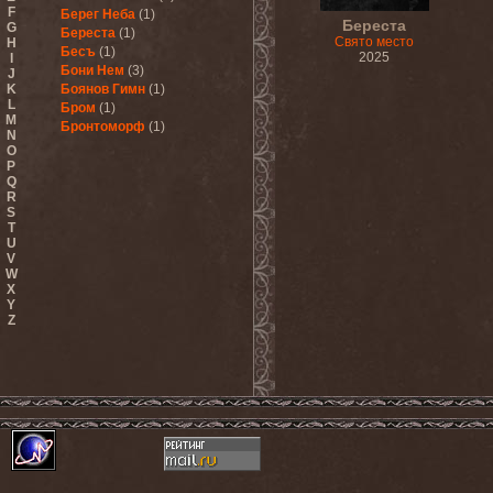
F
Берег Неба
(1)
Береста
G
Береста
(1)
Свято место
H
Бесъ
(1)
2025
I
Бони Нем
(3)
J
K
Боянов Гимн
(1)
L
Бром
(1)
M
Бронтоморф
(1)
N
O
P
Q
R
S
T
U
V
W
X
Y
Z