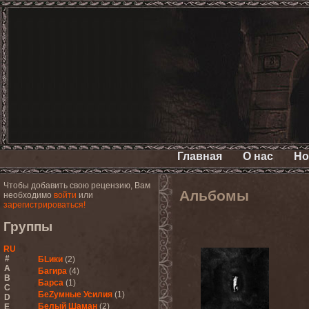
Главная
О нас
Но
Чтобы добавить свою рецензию, Вам
Альбомы
необходимо
войти
или
зарегистрироваться!
Группы
RU
#
БLики
(2)
A
Багира
(4)
B
Барса
(1)
C
БеZумные Усилия
(1)
D
Белый Шаман
(2)
E