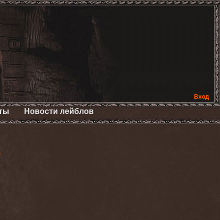
Вход
ты
Новости лейблов
>