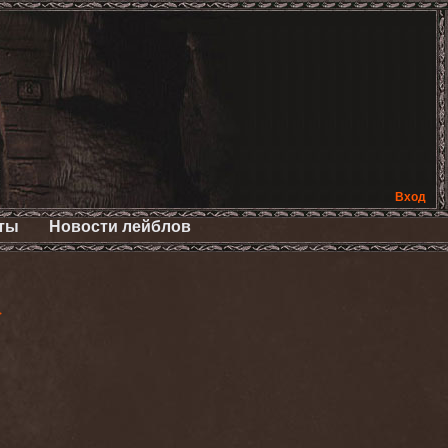
Вход
ты
Новости лейблов
>