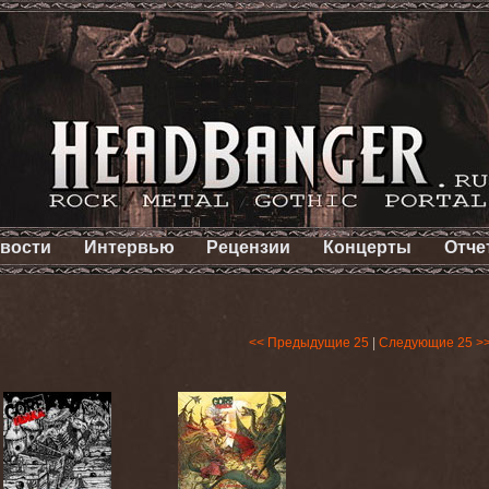
вости
Интервью
Рецензии
Концерты
Отче
<< Предыдущие 25
|
Следующие 25 >