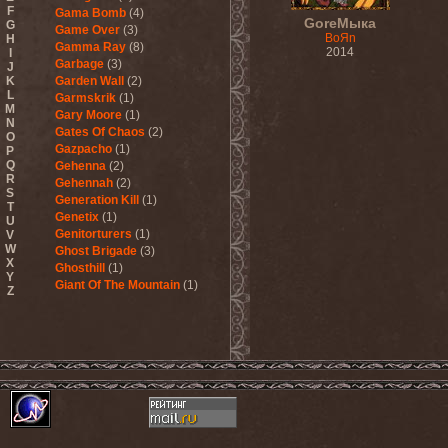
F
Gama Bomb
(4)
GoreМыка
G
Game Over
(3)
BoЯn
H
Gamma Ray
(8)
2014
I
Garbage
(3)
J
K
Garden Wall
(2)
L
Garmskrik
(1)
M
Gary Moore
(1)
N
Gates Of Chaos
(2)
O
Gazpacho
(1)
P
Q
Gehenna
(2)
R
Gehennah
(2)
S
Generation Kill
(1)
T
Genetix
(1)
U
Genitorturers
(1)
V
W
Ghost Brigade
(3)
X
Ghosthill
(1)
Y
Giant Of The Mountain
(1)
Z
Gizmodrome
(1)
Gjallarhorn
(1)
Gjeldrune
(3)
Glass Reason
(1)
Glenn Hughes
(2)
Glittertind
(2)
Gloryhammer
(1)
Glowsun
(1)
Glyder
(1)