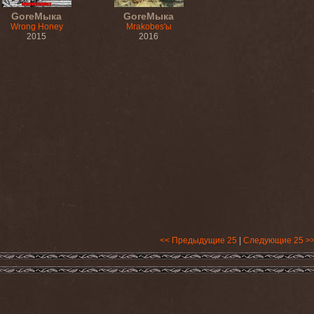
GoreМыка
GoreМыка
Wrong Honey
Mrakobes'ы
2015
2016
<< Предыдущие 25
|
Следующие 25 >