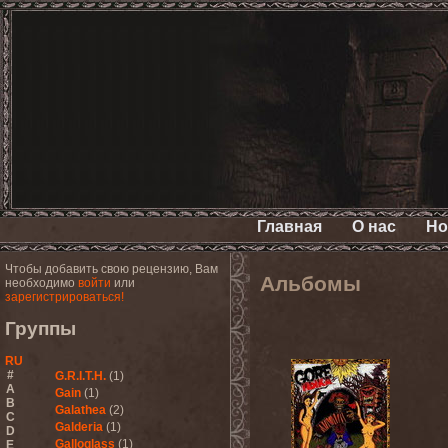
Главная
О нас
Но
Чтобы добавить свою рецензию, Вам
Альбомы
необходимо
войти
или
зарегистрироваться!
Группы
RU
#
G.R.I.T.H.
(1)
A
Gain
(1)
B
Galathea
(2)
C
Galderia
(1)
D
Galloglass
(1)
E