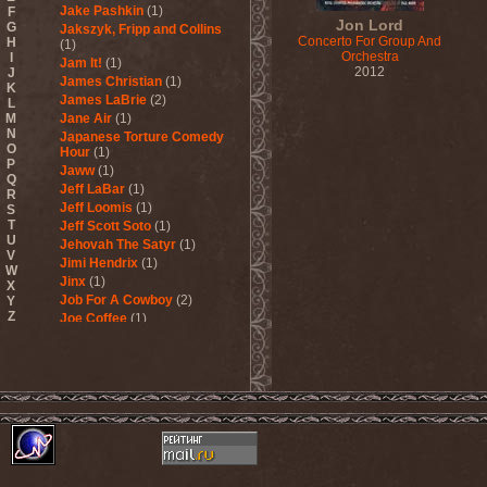
Jake Pashkin
(1)
F
Jon Lord
G
Jakszyk, Fripp and Collins
Concerto For Group And
H
(1)
Orchestra
I
Jam It!
(1)
2012
J
James Christian
(1)
K
James LaBrie
(2)
L
M
Jane Air
(1)
N
Japanese Torture Comedy
O
Hour
(1)
P
Jaww
(1)
Q
Jeff LaBar
(1)
R
Jeff Loomis
(1)
S
T
Jeff Scott Soto
(1)
U
Jehovah The Satyr
(1)
V
Jimi Hendrix
(1)
W
Jinx
(1)
X
Job For A Cowboy
(2)
Y
Z
Joe Coffee
(1)
Joel Hoekstra's 13
(2)
John Ivan
(1)
John Wetton
(1)
Jon Lord
(1)
Jon Oliva's Pain
(3)
Jorn
(5)
Jorn Lande & Trond Holter
(1)
Judas Priest
(1)