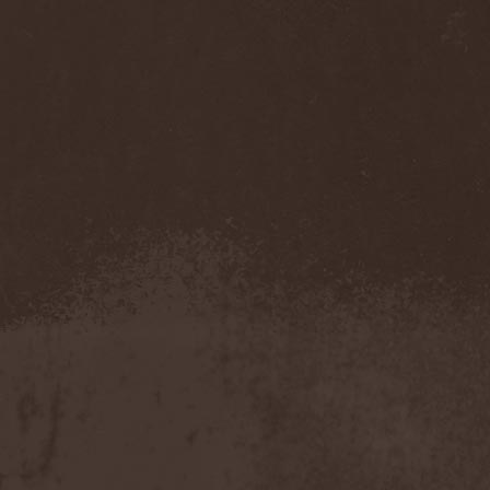
Juggernaut (RU)
(1)
Juggernaut (US)
(2)
Julia Kalashnikova
(1)
Jungle Rot
(1)
Junius
(1)
Jupiter Society
(1)
Justify Rebellion
(1)