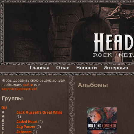
Главная
О нас
Новости
Интервью
Чтобы добавить свою рецензию, Вам
Альбомы
необходимо
войти
или
зарегистрироваться!
Группы
RU
#
Jack Russell's Great White
A
(1)
B
Jaded Heart
(4)
C
Jag Panzer
(2)
D
Jahroom
(1)
E